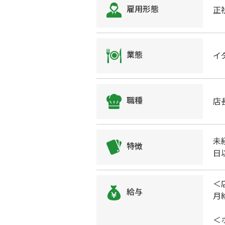
雇用形態
正
業態
イ
職種
店
未
特徴
日
＜
給与
月
＜