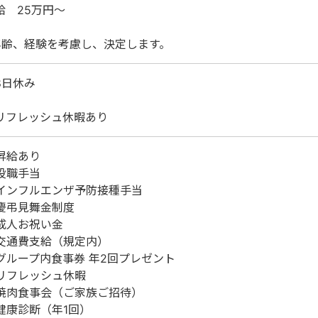
給 25万円～
年齢、経験を考慮し、決定します。
8日休み
リフレッシュ休暇あり
昇給あり
役職手当
インフルエンザ予防接種手当
慶弔見舞金制度
成人お祝い金
交通費支給（規定内）
グループ内食事券 年2回プレゼント
リフレッシュ休暇
焼肉食事会（ご家族ご招待）
健康診断（年1回）