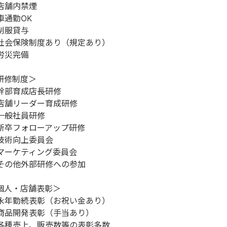
店舗内禁煙
車通勤OK
制服貸与
社会保険制度あり（規定あり）
労災完備
研修制度＞
幹部育成店長研修
店舗リーダー育成研修
一般社員研修
新卒フォローアップ研修
技術向上委員会
マーケティング委員会
その他外部研修への参加
個人・店舗表彰＞
永年勤続表彰（お祝い金あり）
商品開発表彰（手当あり）
各種売上、販売数等の表彰多数