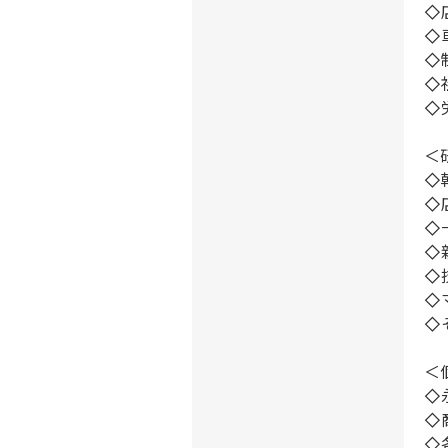
◇
◇
◇
◇
◇
＜
◇
◇
◇
◇
◇
◇
◇
＜
◇
◇
◇