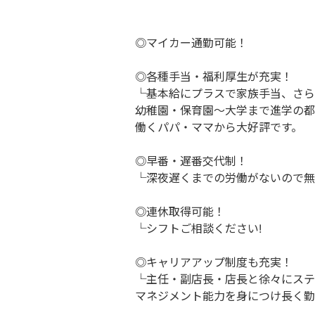
◎マイカー通勤可能！
◎各種手当・福利厚生が充実！
└基本給にプラスで家族手当、さら
幼稚園・保育園～大学まで進学の都
働くパパ・ママから大好評です。
◎早番・遅番交代制！
└深夜遅くまでの労働がないので無
◎連休取得可能！
└シフトご相談ください!
◎キャリアアップ制度も充実！
└主任・副店長・店長と徐々にステ
マネジメント能力を身につけ長く勤