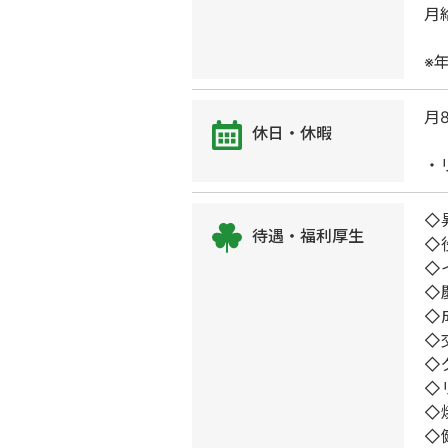
月
※
月
休日・休暇
・
◇
待遇・福利厚生
◇
◇
◇
◇
◇
◇
◇
◇
◇