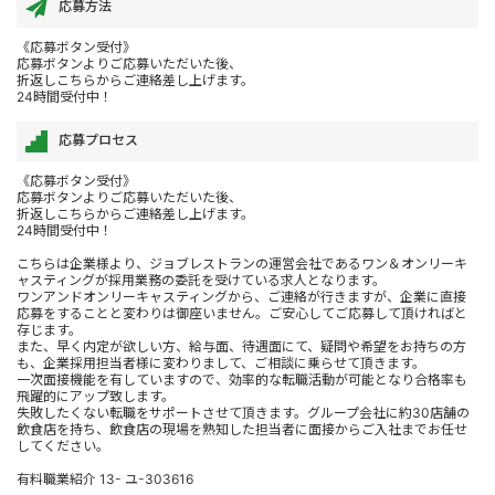
応募方法
《応募ボタン受付》
応募ボタンよりご応募いただいた後、
折返しこちらからご連絡差し上げます。
24時間受付中！
応募プロセス
《応募ボタン受付》
応募ボタンよりご応募いただいた後、
折返しこちらからご連絡差し上げます。
24時間受付中！
こちらは企業様より、ジョブレストランの運営会社であるワン＆オンリーキ
ャスティングが採用業務の委託を受けている求人となります。
ワンアンドオンリーキャスティングから、ご連絡が行きますが、企業に直接
応募をすることと変わりは御座いません。ご安心してご応募して頂ければと
存じます。
また、早く内定が欲しい方、給与面、待遇面にて、疑問や希望をお持ちの方
も、企業採用担当者様に変わりまして、ご相談に乗らせて頂きます。
一次面接機能を有していますので、効率的な転職活動が可能となり合格率も
飛躍的にアップ致します。
失敗したくない転職をサポートさせて頂きます。グループ会社に約30店舗の
飲食店を持ち、飲食店の現場を熟知した担当者に面接からご入社までお任せ
してください。
有料職業紹介 13- ユ-303616