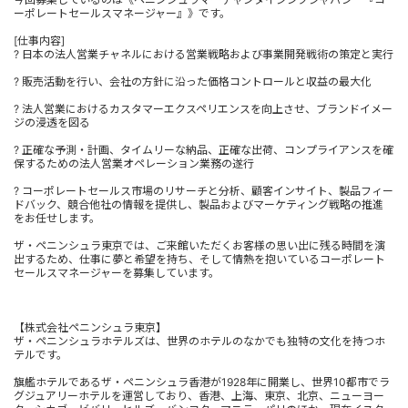
ーポレートセールスマネージャー』》です。
[仕事内容]
? 日本の法人営業チャネルにおける営業戦略および事業開発戦術の策定と実行
? 販売活動を行い、会社の方針に沿った価格コントロールと収益の最大化
? 法人営業におけるカスタマーエクスペリエンスを向上させ、ブランドイメー
ジの浸透を図る
? 正確な予測・計画、タイムリーな納品、正確な出荷、コンプライアンスを確
保するための法人営業オペレーション業務の遂行
? コーポレートセールス市場のリサーチと分析、顧客インサイト、製品フィー
ドバック、競合他社の情報を提供し、製品およびマーケティング戦略の推進
をお任せします。
ザ・ペニンシュラ東京では、ご来館いただくお客様の思い出に残る時間を演
出するため、仕事に夢と希望を持ち、そして情熱を抱いているコーポレート
セールスマネージャーを募集しています。
【株式会社ペニンシュラ東京】
ザ・ペニンシュラホテルズは、世界のホテルのなかでも独特の文化を持つホ
テルです。
旗艦ホテルであるザ・ペニンシュラ香港が1928年に開業し、世界10都市でラ
グジュアリーホテルを運営しており、香港、上海、東京、北京、ニューヨー