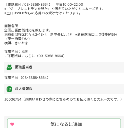
【電話受付 / 03-5358-8664】 平日10:00-22:00
※「ジョブレストランを見た」と伝えていただくとスムーズです。
※土日はWEBからの応募のみ受け付けております。
面接各所
全国出張面談対応を致します。
東京都渋谷区代々木2-13-4 新中央ビル4F ※新宿駅南口より徒歩約5分
（甲州街道沿い）
横浜、さいたま
採用担当：風間
ご不明点はこちらに（03-5358-8664）
面接担当者
採用担当 （03-5358-8664）
求人情報ID
J0036754（お問い合わせの際にこちらのIDでお伝え頂くとスムーズです。）
気になるに追加