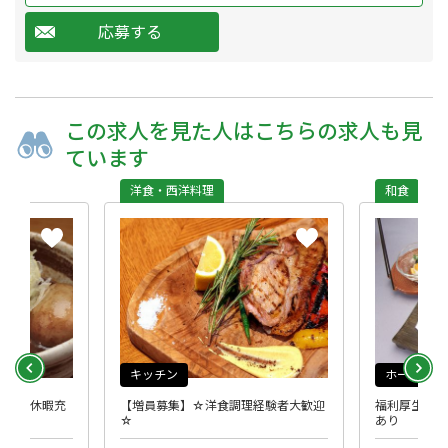
応募する
この求人を
見た人は
こちらの求人も
見
ています
洋食・西洋料理
和食
キッチン
ホール
き方！休暇充
【増員募集】☆洋食調理経験者大歓迎
福利厚生充実
☆
あり