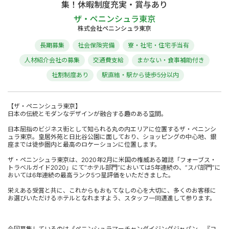
集！休暇制度充実・賞与あり
ザ・ペニンシュラ東京
株式会社ペニンシュラ東京
長期募集
社会保険完備
寮・社宅・住宅手当有
人材紹介会社の募集
交通費支給
まかない・食事補助付き
社割制度あり
駅直結・駅から徒歩5分以内
【ザ・ペニンシュラ東京】
日本の伝統とモダンなデザインが融合する趣のある空間。
日本屈指のビジネス街として知られる丸の内エリアに位置するザ・ペニンシ
ュラ東京。皇居外苑と日比谷公園に面しており、ショッピングの中心地、銀
座までは徒歩圏内と最高のロケーションに位置します。
ザ・ペニンシュラ東京は、2020年2月に米国の権威ある雑誌「フォーブス・
トラベルガイド2020」にて“ホテル部門”においては5年連続の、”スパ部門”に
おいては6年連続の最高ランク5つ星評価をいただきました。
栄えある受賞と共に、これからもおもてなしの心を大切に、多くのお客様に
お選びいただけるホテルとなれますよう、スタッフ一同邁進して参ります。
今回募集しているのは《ペニンシュラマーチャンダイジングジャパン 『コ