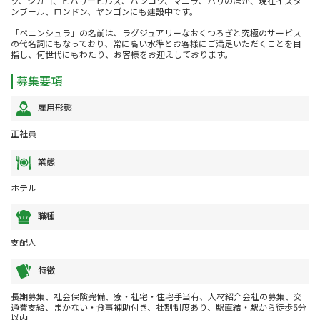
ク、シカゴ、ビバリーヒルズ、バンコク、マニラ、パリのほか、現在イスタ
ンブール、ロンドン、ヤンゴンにも建設中です。
「ペニンシュラ」の名前は、ラグジュアリーなおくつろぎと究極のサービス
の代名詞にもなっており、常に高い水準とお客様にご満足いただくことを目
指し、何世代にもわたり、お客様をお迎えしております。
募集要項
雇用形態
正社員
業態
ホテル
職種
支配人
特徴
長期募集、社会保険完備、寮・社宅・住宅手当有、人材紹介会社の募集、交
通費支給、まかない・食事補助付き、社割制度あり、駅直結・駅から徒歩5分
以内