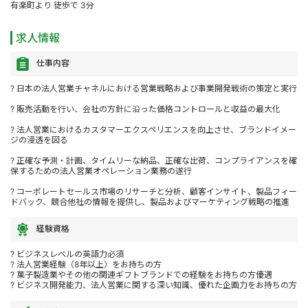
有楽町より 徒歩で 3分
求人情報
仕事内容
? 日本の法人営業チャネルにおける営業戦略および事業開発戦術の策定と実行
? 販売活動を行い、会社の方針に沿った価格コントロールと収益の最大化
? 法人営業におけるカスタマーエクスペリエンスを向上させ、ブランドイメー
ジの浸透を図る
? 正確な予測・計画、タイムリーな納品、正確な出荷、コンプライアンスを確
保するための法人営業オペレーション業務の遂行
? コーポレートセールス市場のリサーチと分析、顧客インサイト、製品フィー
ドバック、競合他社の情報を提供し、製品およびマーケティング戦略の推進
経験資格
? ビジネスレベルの英語力必須
? 法人営業経験（8年以上）をお持ちの方
? 菓子製造業やその他の関連ギフトブランドでの経験をお持ちの方優遇
? ビジネス開発能力、法人営業に関する深い知識、優れた企画力をお持ちの方