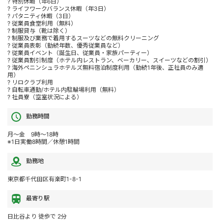
? 特別休暇（年6日）
? ライフワークバランス休暇（年3日）
? パタニティ休暇（3日）
? 従業員食堂利用（無料）
? 制服貸与（靴は除く）
? 制服及び業務で着用するスーツなどの無料クリーニング
? 従業員表彰（勤続年数、優秀従業員など）
? 従業員イベント（誕生日、従業員・家族パーティー）
? 従業員割引制度（ホテル内レストラン、ベーカリー、スイーツなどの割引）
? 海外ペニンシュラホテルズ無料宿泊制度利用（勤続1年後、正社員のみ適
用）
? リロクラブ利用
? 自転車通勤/ホテル内駐輪場利用（無料）
? 社員寮（空室状況による）
勤務時間
月～金 9時～18時
※1日実働8時間／休憩1時間
勤務地
東京都千代田区有楽町1-8-1
最寄り駅
日比谷より 徒歩で 2分