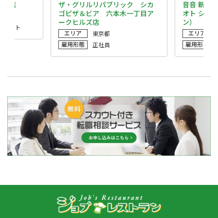
重洲店
ザ・グリルリパブリック シカ
音音 新宿
ゴピザ＆ビア 六本木一丁目ア
オト シン
ークヒルズ店
ン）
・パート
エリア
エリア
東京都
雇用形態
雇用形態
正社員