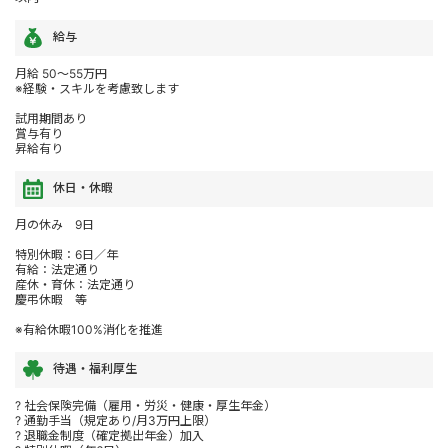
給与
月給 50～55万円
※経験・スキルを考慮致します
試用期間あり
賞与有り
昇給有り
休日・休暇
月の休み 9日
特別休暇：6日／年
有給：法定通り
産休・育休：法定通り
慶弔休暇 等
※有給休暇100%消化を推進
待遇・福利厚生
? 社会保険完備（雇用・労災・健康・厚生年金）
? 通勤手当（規定あり/月3万円上限）
? 退職金制度（確定拠出年金）加入