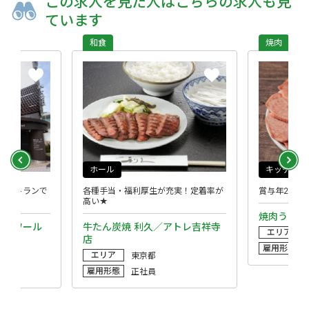
この求人を
見た人は
こちらの求人も
見
ています
和食
焼肉
ホール
キッチン
レストランで
各種手当・福利厚生が充実！定着率が
賞与年2回☆
高い★
焼肉うしご
ルズワール
牛たん炭焼 利久／アトレ吉祥寺
エリア
店
雇用形態
エリア
東京都
雇用形態
正社員