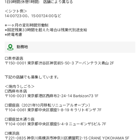
1日9時間(休憩1時間) 店舗により異なる
＜シフト例＞
14:00?23:00、15:00?24:00など
※一ヶ月の変形時間労働制
※固定残業33時間を超えた場合は残業代別途支給
※終電考慮
勤務地
□表参道店
〒150-0001 東京都渋谷区神宮前5-50-3 アーバンテラス青山 2F
下記の店舗でも募集しています。
＜焼肉うしごろ＞
□西麻布本店
〒106-0031 東京都港区西麻布2-24-14 Barbizon73 1F
□銀座店（2021年10月移転リニューアルオープン）
〒104-0061 東京都中央区銀座1-8-19 キラリトギンザ 7F
□銀座並木通り店
〒104-0061 東京都中央区銀座5-4-9 ニューギンザ5ビル 7F
□横浜店
〒221-0835 神奈川県横浜市神奈川区鶴屋町2-15 CRANE YOKOHAMA 5F