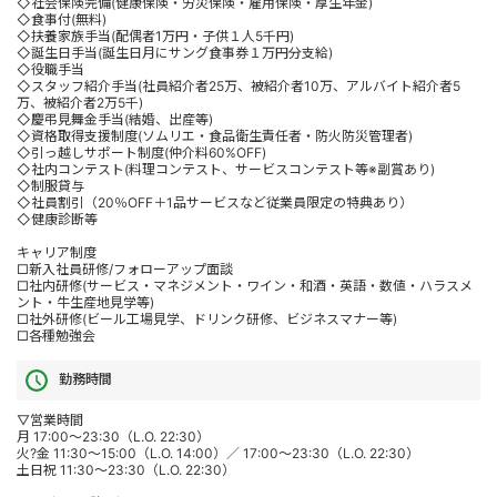
◇社会保険完備(健康保険・労災保険・雇用保険・厚生年金)
◇食事付(無料)
◇扶養家族手当(配偶者1万円・子供１人5千円)
◇誕生日手当(誕生日月にサング食事券１万円分支給)
◇役職手当
◇スタッフ紹介手当(社員紹介者25万、被紹介者10万、アルバイト紹介者5
万、被紹介者2万5千)
◇慶弔見舞金手当(結婚、出産等)
◇資格取得支援制度(ソムリエ・食品衛生責任者・防火防災管理者)
◇引っ越しサポート制度(仲介料60%OFF)
◇社内コンテスト(料理コンテスト、サービスコンテスト等※副賞あり)
◇制服貸与
◇社員割引（20％OFF＋1品サービスなど従業員限定の特典あり）
◇健康診断等
キャリア制度
□新入社員研修/フォローアップ面談
□社内研修(サービス・マネジメント・ワイン・和酒・英語・数値・ハラスメ
ント・牛生産地見学等)
□社外研修(ビール工場見学、ドリンク研修、ビジネスマナー等)
□各種勉強会
勤務時間
▽営業時間
月 17:00～23:30（L.O. 22:30）
火?金 11:30～15:00（L.O. 14:00）／ 17:00～23:30（L.O. 22:30）
土日祝 11:30～23:30（L.O. 22:30）