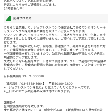
応募ボタンよりご応募いただいた後、
折返しこちらからご連絡差し上げます。
24時間受付中！
応募プロセス
こちらは企業様より、ジョブレストランの運営会社であるワン＆オンリーキ
ャスティングが採用業務の委託を受けている求人となります。
ワンアンドオンリーキャスティングから、ご連絡が行きますが、企業に直接
応募をすることと変わりは御座いません。ご安心してご応募して頂ければと
存じます。
また、早く内定が欲しい方、給与面、待遇面にて、疑問や希望をお持ちの方
も、企業採用担当者様に変わりまして、ご相談に乗らせて頂きます。
一次面接機能を有していますので、効率的な転職活動が可能となり合格率も
飛躍的にアップ致します。
失敗したくない転職をサポートさせて頂きます。グループ会社に約30店舗の
飲食店を持ち、飲食店の現場を熟知した担当者に面接からご入社までお任せ
してください。
有料職業紹介 13- ユ-303616
【電話受付 / 03-5358-8664】 平日10:00-22:00
※「ジョブレストランを見た」と伝えていただくとスムーズです。
※土日はWEBからの応募のみ受け付けております。
面接各所
全国出張面談対応を致します。
東京都渋谷区代々木2-13-4 新中央ビル4F ※新宿駅南口より徒歩約5分