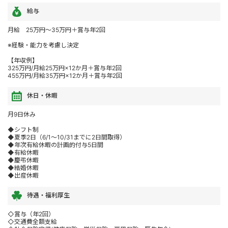
給与
月給 25万円～35万円＋賞与年2回
※経験・能力を考慮し決定
【年収例】
325万円/月給25万円×12か月＋賞与年2回
455万円/月給35万円×12か月＋賞与年2回
休日・休暇
月9日休み
◆シフト制
◆夏季2日（6/1～10/31までに2日間取得）
◆年次有給休暇の計画的付与5日間
◆有給休暇
◆慶弔休暇
◆結婚休暇
◆出産休暇
待遇・福利厚生
◇賞与（年2回）
◇交通費全額支給