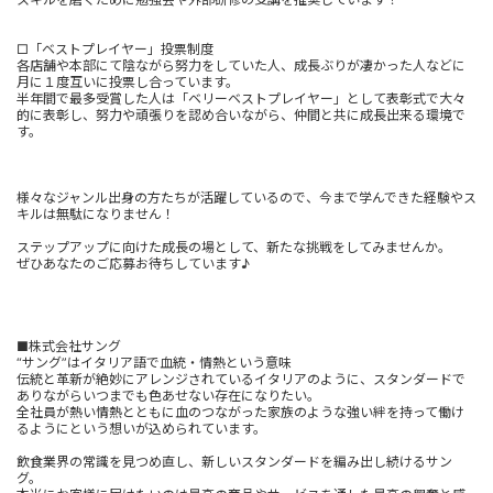
□「ベストプレイヤー」投票制度
各店舗や本部にて陰ながら努力をしていた人、成長ぶりが凄かった人などに
月に１度互いに投票し合っています。
半年間で最多受賞した人は「ベリーベストプレイヤー」として表彰式で大々
的に表彰し、努力や頑張りを認め合いながら、仲間と共に成長出来る環境で
す。
様々なジャンル出身の方たちが活躍しているので、今まで学んできた経験やス
キルは無駄になりません！
ステップアップに向けた成長の場として、新たな挑戦をしてみませんか。
ぜひあなたのご応募お待ちしています♪
■株式会社サング
“サング”はイタリア語で血統・情熱という意味
伝統と革新が絶妙にアレンジされているイタリアのように、スタンダードで
ありながらいつまでも色あせない存在になりたい。
全社員が熱い情熱とともに血のつながった家族のような強い絆を持って働け
るようにという想いが込められています。
飲食業界の常識を見つめ直し、新しいスタンダードを編み出し続けるサン
グ。