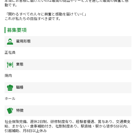
本当にお客様に届けたいのは最高の商品やサービスを通した最高の興奮と感
動です。
「関わるすべての人々に興奮と感動を届けていく」
これが私たちの目指すべき姿です。
募集要項
雇用形態
正社員
業態
焼肉
職種
ホール
特徴
社会保険完備、週休2日制、研修制度有り、経験者優遇、賞与あり、交通費支
給、まかない・食事補助付き、社割制度あり、駅直結・駅から徒歩5分以内、
引越補助、月8日以上休み