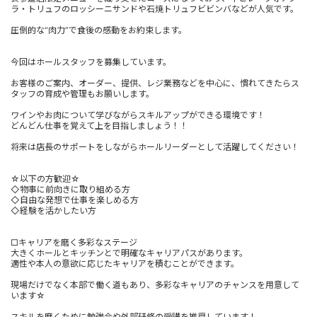
ラ・トリュフのロッシーニサンドや石焼トリュフビビンバなどが人気です。
圧倒的な“肉力”で食後の感動をお約束します。
今回はホールスタッフを募集しています。
お客様のご案内、オーダー、提供、レジ業務などを中心に、慣れてきたらス
タッフの育成や管理もお願いします。
ワインやお肉について学びながらスキルアップができる環境です！
どんどん仕事を覚えて上を目指しましょう！！
将来は店長のサポートをしながらホールリーダーとして活躍してください！
☆以下の方歓迎☆
◇物事に前向きに取り組める方
◇自由な発想で仕事を楽しめる方
◇経験を活かしたい方
□キャリアを磨く多彩なステージ
大きくホールとキッチンとで明確なキャリアパスがあります。
適性や本人の意欲に応じたキャリアを積むことができます。
現場だけでなく本部で働く道もあり、多彩なキャリアのチャンスを用意して
います☆
スキルを磨くために勉強会や外部研修の受講を推奨しています！