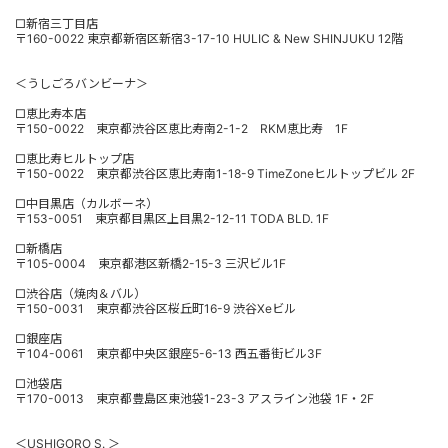
□新宿三丁目店
〒160-0022 東京都新宿区新宿3-17-10 HULIC & New SHINJUKU 12階
＜うしごろバンビーナ＞
□恵比寿本店
〒150-0022 東京都渋谷区恵比寿南2-1-2 RKM恵比寿 1F
□恵比寿ヒルトップ店
〒150-0022 東京都渋谷区恵比寿南1-18-9 TimeZoneヒルトップビル 2F
□中目黒店（カルボーネ）
〒153-0051 東京都目黒区上目黒2-12-11 TODA BLD. 1F
□新橋店
〒105-0004 東京都港区新橋2-15-3 三沢ビル1F
□渋谷店（焼肉＆バル）
〒150-0031 東京都渋谷区桜丘町16-9 渋谷Xeビル
□銀座店
〒104-0061 東京都中央区銀座5-6-13 西五番街ビル3F
□池袋店
〒170-0013 東京都豊島区東池袋1-23-3 アスライン池袋 1F・2F
＜USHIGORO S. ＞