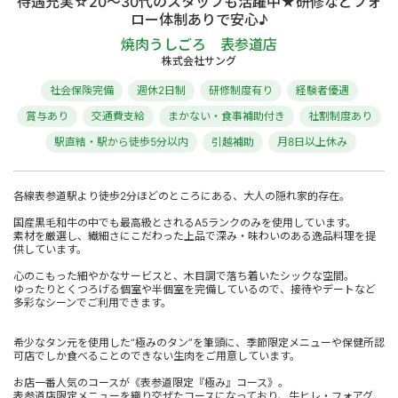
待遇充実☆20～30代のスタッフも活躍中★研修などフォ
ロー体制ありで安心♪
焼肉うしごろ 表参道店
株式会社サング
社会保険完備
週休2日制
研修制度有り
経験者優遇
賞与あり
交通費支給
まかない・食事補助付き
社割制度あり
駅直結・駅から徒歩5分以内
引越補助
月8日以上休み
各線表参道駅より徒歩2分ほどのところにある、大人の隠れ家的存在。
国産黒毛和牛の中でも最高級とされるA5ランクのみを使用しています。
素材を厳選し、繊細さにこだわった上品で深み・味わいのある逸品料理を提
供しています。
心のこもった細やかなサービスと、木目調で落ち着いたシックな空間。
ゆったりとくつろげる個室や半個室を完備しているので、接待やデートなど
多彩なシーンでご利用できます。
希少なタン元を使用した“極みのタン”を筆頭に、季節限定メニューや保健所認
可店でしか食べることのできない生肉をご用意しています。
お店一番人気のコースが《表参道限定『極み』コース》。
表参道店限定メニューを織り交ぜたコースになっており、牛ヒレ・フォアグ