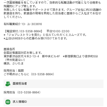
一次面接機能を有していますので、効率的な転職活動が可能となり合格率も
飛躍的にアップ致します。
失敗したくない転職をサポートさせて頂きます。グループ会社に約30店舗の
飲食店を持ち、飲食店の現場を熟知した担当者に面接からご入社までお任せ
してください。
有料職業紹介 13- ユ-303616
【電話受付 / 03-5358-8664】 平日10:00-22:00
※「ジョブレストランを見た」と伝えていただくとスムーズです。
※土日はWEBからの応募のみ受け付けております。
面接各所
全国出張面談対応を致します。
東京都渋谷区代々木2-13-4 新中央ビル4F ※新宿駅南口より徒歩約5分
（甲州街道沿い）
横浜、さいたま
採用担当：風間
ご不明点はこちらに（03-5358-8664）
面接担当者
採用担当 （03-5358-8664）
求人情報ID