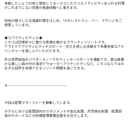
卓越したシェフの技と感性にフォーカスしたクリエイティビティあふれる料理
がこれまでにない究極の美食体験へと導きます。
地域の根ざした北海道料理をはじめ、10のレストラン、バー、ラウンジをご
用意しています。
◆◇アクティビティ◇◆
ニセコは四季折々に豊かな表情を魅せるマウンテンリゾートです。
アウトドアアクティビティやスポーツ・文化を感じる体験まで多種多様なアド
ベンチャーを楽しんでいただけます。
冬は世界屈指のパウダースノーでのウィンタースポーツを堪能でき、夏は緑豊
かな美しい森の中の清流でウォーターアクティビティなど、ニセコならではの
壮大な自然を体感できるリゾート時間を過ごせます。
☆----------------------------------
今回は経理マネージャーを募集しています。
ホテルにおける経理部内のマネジメントや支払処理、月次締め処理、経理部
長のサポートなどの財務経理業務全般をお任せします。