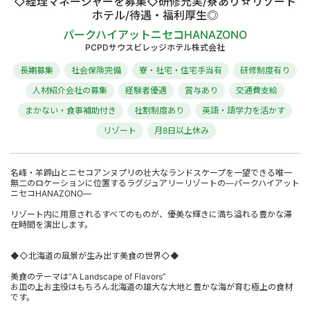
◇経理マネージャーを募集◇研修充実/寮あり☆リゾート
ホテル/待遇・福利厚生◎
パークハイアットニセコHANAZONO
PCPDサウスビレッジホテル株式会社
長期募集
社会保険完備
寮・社宅・住宅手当有
研修制度有り
人材紹介会社の募集
経験者優遇
賞与あり
交通費支給
まかない・食事補助付き
社割制度あり
英語・語学力を活かす
リゾート
月8日以上休み
名峰・羊蹄山とニセコアンヌプリの壮大なランドスケープを一望できる唯一
無二のロケーションに位置するラグジュアリーリゾートの―パークハイアット
ニセコHANAZONO―
リゾート内に用意されるすべてのものが、優美な輝きに満ち溢れる豊かな滞
在時間を演出します。
◆◇北海道の風景が生み出す美食の世界◇◆
美食のテーマは“A Landscape of Flavors”
お皿の上お主役はもちろん北海道の雄大な大地と豊かな海が育む極上の食材
です。