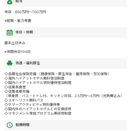
給与
年収 600万円～700万円
※経験・能力考慮
休日・休暇
基本土日休み
※年間休日104日
待遇・福利厚生
◇各種社会保険完備 （健康保険・厚生年金・雇用保険・労災保険）
◇海外ハイアットホテル無料宿泊制度
◇国内ハイアットホテル特別優待宿泊制度
◇従業員食堂
◇従業員寮完備
（単身用：バス・トイレ付、キッチン共同、2.5万円～4万円（光熱費込み）
◇スキーリフト無料パス
◇サマーアクティビティ特別優待等
◇国内外のハイアットホテルとの交換研修
◇マネジメント育成プログラム等研修制度
勤務時間