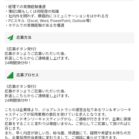
・経理での実務経験優遇
・簿記2級もしくは同程度の知識
・社内外を問わず、積極的にコミュニケーションをはかれる方
・PCスキル（Excel, Word, PowerPoint, Outlook等）
・ホテルでの実務経験がある方優遇
応募方法
《応募ボタン受付》
応募ボタンよりご応募いただいた後、
折返しこちらからご連絡差し上げます。
24時間受付中！
応募プロセス
《応募ボタン受付》
応募ボタンよりご応募いただいた後、
折返しこちらからご連絡差し上げます。
24時間受付中！
こちらは企業様より、ジョブレストランの運営会社であるワン＆オンリーキ
ャスティングが採用業務の委託を受けている求人となります。
ワンアンドオンリーキャスティングから、ご連絡が行きますが、企業に直接
応募をすることと変わりは御座いません。ご安心してご応募して頂ければと
存じます。
また、早く内定が欲しい方、給与面、待遇面にて、疑問や希望をお持ちの方
も、企業採用担当者様に変わりまして、ご相談に乗らせて頂きます。