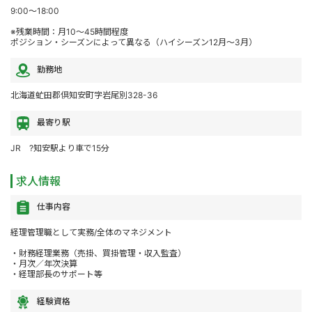
9:00～18:00
※残業時間：月10～45時間程度
ポジション・シーズンによって異なる（ハイシーズン12月～3月）
勤務地
北海道虻田郡倶知安町字岩尾別328-36
最寄り駅
JR ?知安駅より車で15分
求人情報
仕事内容
経理管理職として実務/全体のマネジメント
・財務経理業務（売掛、買掛管理・収入監査）
・月次／年次決算
・経理部長のサポート等
経験資格