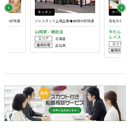
キッチン
ホール
納得の好待遇
ジャスダック上場企業◆納得の好待遇
有名牛たん店
山岡家／網走店
牛たん炭焼
レイス店
エリア
北海道
エリア
雇用形態
正社員
雇用形態