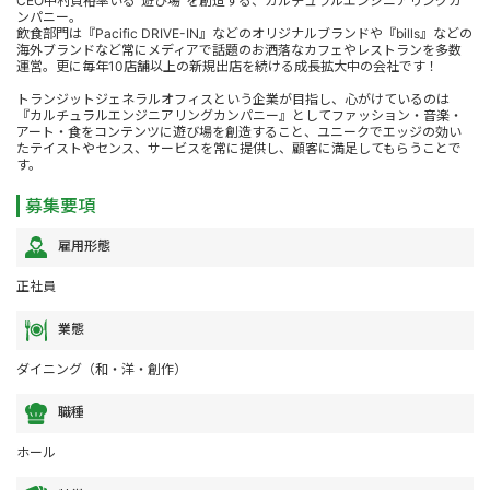
CEO中村貞裕率いる“遊び場”を創造する、カルチュラルエンジニアリングカ
ンパニー。
飲食部門は『Pacific DRIVE-IN』などのオリジナルブランドや『bills』などの
海外ブランドなど常にメディアで話題のお洒落なカフェやレストランを多数
運営。更に毎年10店舗以上の新規出店を続ける成長拡大中の会社です！
トランジットジェネラルオフィスという企業が目指し、心がけているのは
『カルチュラルエンジニアリングカンパニー』としてファッション・音楽・
アート・食をコンテンツに遊び場を創造すること、ユニークでエッジの効い
たテイストやセンス、サービスを常に提供し、顧客に満足してもらうことで
す。
募集要項
雇用形態
正社員
業態
ダイニング（和・洋・創作）
職種
ホール