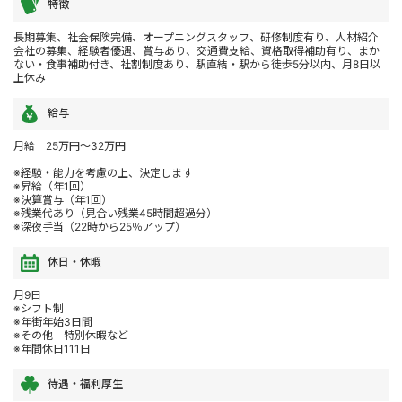
特徴
長期募集、社会保険完備、オープニングスタッフ、研修制度有り、人材紹介
会社の募集、経験者優遇、賞与あり、交通費支給、資格取得補助有り、まか
ない・食事補助付き、社割制度あり、駅直結・駅から徒歩5分以内、月8日以
上休み
給与
月給 25万円～32万円
※経験・能力を考慮の上、決定します
※昇給（年1回）
※決算賞与（年1回）
※残業代あり（見合い残業45時間超過分）
※深夜手当（22時から25％アップ）
休日・休暇
月9日
※シフト制
※年街年始3日間
※その他 特別休暇など
※年間休日111日
待遇・福利厚生