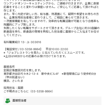
ワンアンドオンリーキャスティングから、ご連絡が行きますが、企業に直接
応募をすることと変わりは御座いません。ご安心してご応募して頂ければと
存じます。
また、早く内定が欲しい方、給与面、待遇面にて、疑問や希望をお持ちの方
も、企業採用担当者様に変わりまして、ご相談に乗らせて頂きます。
一次面接機能を有していますので、効率的な転職活動が可能となり合格率も
飛躍的にアップ致します。
失敗したくない転職をサポートさせて頂きます。グループ会社に約30店舗の
飲食店を持ち、飲食店の現場を熟知した担当者に面接からご入社までお任せ
してください。
有料職業紹介 13- ユ-303616
【電話受付 / 03-5358-8664】 平日10:00-22:00
※「ジョブレストランを見た」と伝えていただくとスムーズです。
※土日はWEBからの応募のみ受け付けております。
面接各所
全国出張面談対応を致します。
東京都渋谷区代々木2-13-4 新中央ビル4F ※新宿駅南口より徒歩約5分
（甲州街道沿い）
横浜、さいたま
採用担当：風間
ご不明点はこちらに（03-5358-8664）
面接担当者