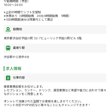
▽勤務時間（予定）
16:00～24:00
※上記の時間でシフト交替制
※休憩あり（6時間勤務 45分/8時間勤務 1時間）
※1日8時間超過分は残業代として算出
勤務地
東京都渋谷区宇田川町 32-7ヒューリック宇田川町ビル 5階
最寄り駅
渋谷駅から徒歩4分
求人情報
仕事内容
接客業務全般をお任せします。
レセプション、ランナー、ドリンク、運営業務など希望や能力に合わせて様々
なポジションをご用意します。
オシャレで洗練された空間でお客様を楽しませてください。
イベント対応やVIP対応など様々なことにもチャレンジできます！