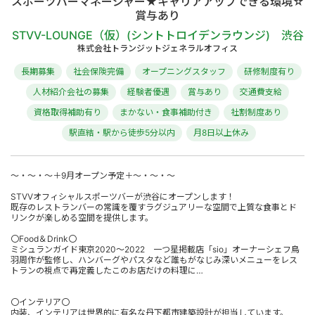
スポーツバーマネージャー★キャリアアップできる環境☆
賞与あり
STVV-LOUNGE（仮）(シントトロイデンラウンジ) 渋谷
株式会社トランジットジェネラルオフィス
長期募集
社会保険完備
オープニングスタッフ
研修制度有り
人材紹介会社の募集
経験者優遇
賞与あり
交通費支給
資格取得補助有り
まかない・食事補助付き
社割制度あり
駅直結・駅から徒歩5分以内
月8日以上休み
～・～・～＋9月オープン予定＋～・～・～
STVVオフィシャルスポーツバーが渋谷にオープンします！
既存のレストランバーの常識を覆すラグジュアリーな空間で上質な食事とド
リンクが楽しめる空間を提供します。
〇Food＆Drink〇
ミシュランガイド東京2020～2022 一つ星掲載店「sio」オーナーシェフ鳥
羽周作が監修し、ハンバーグやパスタなど誰もがなじみ深いメニューをレス
トランの視点で再定義したこのお店だけの料理に…
〇インテリア〇
内装、インテリアは世界的に有名な丹下都市建築設計が担当しています。