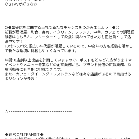
◇STVVが好きな方
○●繁盛店を展開する当社で新たなチャンスをつかみましょう！●〇
前職が居酒屋、和食、寿司、イタリアン、フレンチ、中華、カフェでの調理経
験者はもちろん、フリーターとして飲食に関わってきた方も正社員として活
躍中です！！
10代～50代と幅広い年代層が活躍しているので、中高年の方も経験を活かし
て新たな環境に挑戦しやすくなっています。
年間10店舗以上出店を計画していますので、ポストもどんどん広がります☆
イベントやメニュー考案などの企画業務から、ブランド発信の広報業務、採
用活動等にも早期に挑戦できます。
また、カフェ・ダイニング・レストランなど様々な店舗があるので目指せる
ポジションが多数！
☆----------------------------------
◆運営会社TRANSIT◆