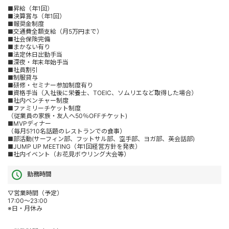
■昇給（年1回）
■決算賞与（年1回）
■報奨金制度
■交通費全額支給（月5万円まで）
■社会保険完備
■まかない有り
■法定休日出勤手当
■深夜・年末年始手当
■社員割引
■制服貸与
■研修・セミナー参加制度有り
■資格手当（入社後に栄養士、TOEIC、ソムリエなど取得した場合）
■社内ベンチャー制度
■ファミリーチケット制度
（従業員の家族・友人へ50％OFFチケット)
■MVPディナー
（毎月5?10名話題のレストランでの食事）
■部活動(サーフィン部、フットサル部、空手部、ヨガ部、英会話部)
■JUMP UP MEETING（年1回経営方針を発表）
■社内イベント（お花見ボウリング大会等）
勤務時間
▽営業時間（予定）
17:00～23:00
※日・月休み