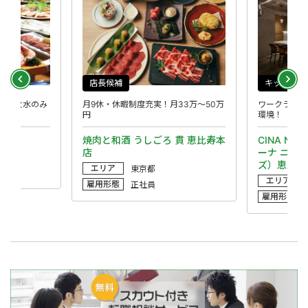
店長候補
キッチン
◎月火水のみ
月9休・休暇制度充実！月33万～50万
ワークライフ
円
環境！
焼肉と和酒 うしごろ 貫 恵比寿本
CINA New
店
ーナ ニュー
ズ）恵比寿
エリア
東京都
エリア
雇用形態
正社員
雇用形態