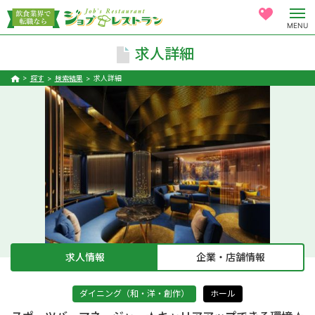
MENU
求人詳細
探す
検索結果
求人詳細
求人情報
企業・店舗情報
ダイニング（和・洋・創作）
ホール