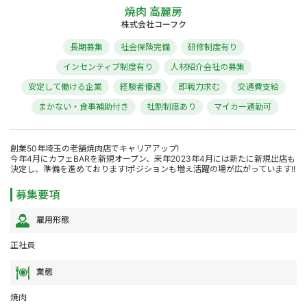
焼肉 高麗房
株式会社コーフク
長期募集
社会保険完備
研修制度有り
インセンティブ制度有り
人材紹介会社の募集
安定して働ける企業
経験者優遇
即戦力求む
交通費支給
まかない・食事補助付き
社割制度あり
マイカー通勤可
創業50年埼玉の老舗焼肉店でキャリアアップ!
今年4月にカフェBARを新規オープン、来年2023年4月には新たに新規出店も
決定し、準備を進めております!ポジションも増え活躍の場が広がっています!!
募集要項
雇用形態
正社員
業態
焼肉