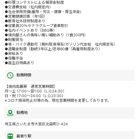
●料理コンテストによる報奨金制度
●交通費支給（社内規定内）
●社会保険完備(雇用・労災・健康・厚生年金)
●定期健康診断（年1回）
●教育社外研修制度あり
●従業員20％セナラグループ食事割引
●社内イベントあり（BBQ等）
●焼肉屋さんの美味い賄い補助あり（1食200円）
●制服貸与
●車・バイク通勤可（無料駐車場有/ガソリン代支給 社内規定有）
●退職金制度（勤続3年以上/定年60歳（再雇用制度あり）
●昇給あり
●役職手当
●誕生日特典あり
勤務時間
【焼肉高麗房 通常営業時間】
月～土 17:00～翌1:00（L.O.24:30）
日・祝 17:00～24:00（L.O.23:30）
※コロナ感染防止対策の為、現在営業時間を変更しております。
勤務地
埼玉県さいたま市大宮区北袋町2-424
最寄り駅