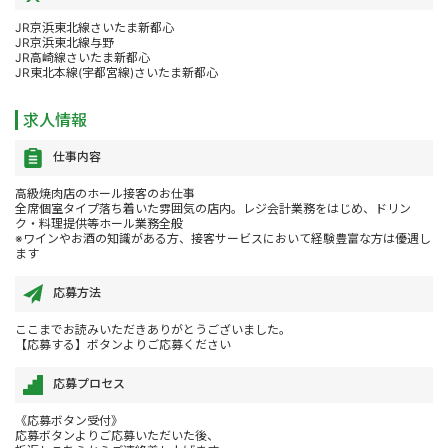
JR京浜東北線さいたま新都心
JR京浜東北線与野
JR高崎線さいたま新都心
JR東北本線(宇都宮線)さいたま新都心
求人情報
仕事内容
高級焼肉店のホール接客のお仕事
全席個室タイプ落ち着いた雰囲気の店内。レジ会計業務をはじめ、ドリン
ク・料理提供等ホール業務全般
※ワインやお酒の知識がある方、接客サービスにおいて経験豊富な方は優遇し
ます
応募方法
ここまでお読みいただきありがとうございました。
【応募する】ボタンよりご応募ください
応募プロセス
《応募ボタン受付》
応募ボタンよりご応募いただいた後、