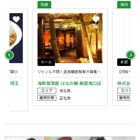
和食
焼肉
ホール
本部
業績好調◇
ジャンル不問！店長職経験者大募集！
【月給～50
内》 埼玉
海鮮居酒屋 はなの舞 朝霞南口店
株式会社安
エリア
エリア
埼玉県
雇用形態
雇用形態
正社員