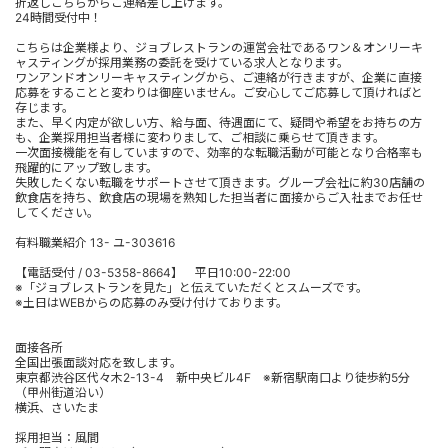
折返しこちらからご連絡差し上げます。
24時間受付中！
こちらは企業様より、ジョブレストランの運営会社であるワン＆オンリーキ
ャスティングが採用業務の委託を受けている求人となります。
ワンアンドオンリーキャスティングから、ご連絡が行きますが、企業に直接
応募をすることと変わりは御座いません。ご安心してご応募して頂ければと
存じます。
また、早く内定が欲しい方、給与面、待遇面にて、疑問や希望をお持ちの方
も、企業採用担当者様に変わりまして、ご相談に乗らせて頂きます。
一次面接機能を有していますので、効率的な転職活動が可能となり合格率も
飛躍的にアップ致します。
失敗したくない転職をサポートさせて頂きます。グループ会社に約30店舗の
飲食店を持ち、飲食店の現場を熟知した担当者に面接からご入社までお任せ
してください。
有料職業紹介 13- ユ-303616
【電話受付 / 03-5358-8664】 平日10:00-22:00
※「ジョブレストランを見た」と伝えていただくとスムーズです。
※土日はWEBからの応募のみ受け付けております。
面接各所
全国出張面談対応を致します。
東京都渋谷区代々木2-13-4 新中央ビル4F ※新宿駅南口より徒歩約5分
（甲州街道沿い）
横浜、さいたま
採用担当：風間