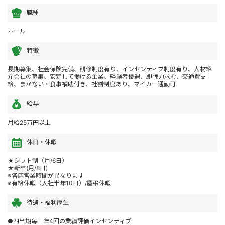
職種
ホール
特徴
長期募集、社会保険完備、研修制度有り、インセンティブ制度有り、人材紹
介会社の募集、安定して働ける企業、経験者優遇、即戦力求む、交通費支
給、まかない・食事補助付き、社割制度あり、マイカー通勤可
給与
月給25万円以上
休日・休暇
★シフト制（月/6日）
★新卒(月/8日)
※各店営業時間が異なります
※有給休暇（入社半年10日）/慶弔休暇
待遇・福利厚生
●四半期毎 年4回の業績評価インセンティブ