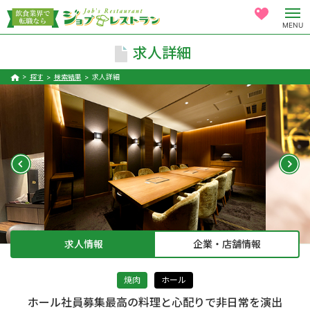
MENU
求人詳細
探す
検索結果
求人詳細
求人情報
企業・店舗情報
焼肉
ホール
ホール社員募集最高の料理と心配りで非日常を演出