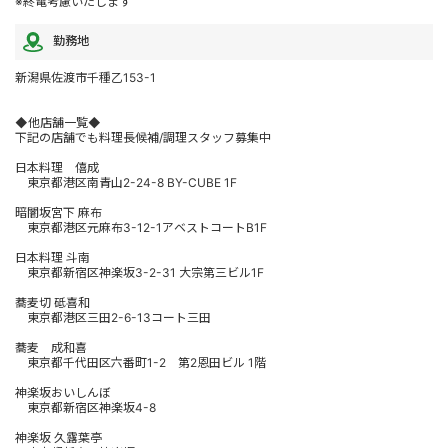
※終電考慮いたします
勤務地
新潟県佐渡市千種乙153-1
◆他店舗一覧◆
下記の店舗でも料理長候補/調理スタッフ募集中
日本料理 僖成
東京都港区南青山2-24-8 BY-CUBE 1F
暗闇坂宮下 麻布
東京都港区元麻布3-12-1アベストコートB1F
日本料理 斗南
東京都新宿区神楽坂3-2-31 大宗第三ビル1F
蕎麦切 砥喜和
東京都港区三田2-6-13コート三田
蕎麦 成和喜
東京都千代田区六番町1-2 第2恩田ビル 1階
神楽坂おいしんぼ
東京都新宿区神楽坂4-8
神楽坂 久露葉亭