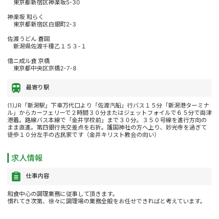
東京都新宿区神楽坂5-30
神楽坂 和らく
東京都新宿区白銀町2-3
佐渡うどん 蒼囲
新潟県佐渡千種乙１５３-１
僖ニ成ル食 京橋
東京都中央区京橋2-7-8
最寄り駅
(1)JR「新潟駅」下車万代口より「佐渡汽船」行バス１５分「新潟港ターミナ
ル」からカーフェリーで２時間３０分またはジェットフォイルで６５分で両津
港着。路線バス本線で「金井学校前」まで３０分。３５０号線を進行方向の
まま直進。第四銀行先交差点を右折。護国神社の方へ上り、妙光寺を過ぎて
徒歩１０分左手の古民家です（金井キリスト教会の向い）
求人情報
仕事内容
和食中心の調理業務に従事して頂きます。
慣れてき次第、徐々に調理場の業務全般をお任せできればと考えています。