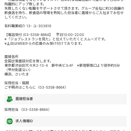
飛躍的にアップ致します。
失敗したくない転職をサポートさせて頂きます。グループ会社に約30店舗の
飲食店を持ち、飲食店の現場を熟知した担当者に面接からご入社までお任せ
してください。
有料職業紹介 13- ユ-303616
【電話受付 /03-5358-8664】 平日10:00-22:00
※「ジョブレストランを見た」と伝えていただくとスムーズです。
※土日はWEBからの応募のみ受け付けております。
面接各所
全国出張面談対応を致します。
東京都渋谷区代々木2-13-4 新中央ビル4F ※新宿駅南口より徒歩約5分
（甲州街道沿い）
横浜、さいたま
採用担当：風間
ご不明点はこちらに（03-5358-8664）
面接担当者
採用担当 （03-5358-8664）
求人情報ID