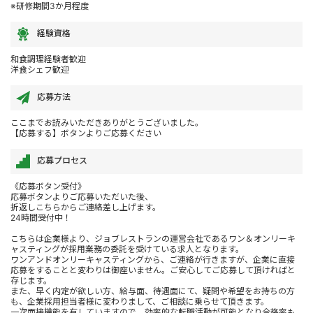
※研修期間3か月程度
経験資格
和食調理経験者歓迎
洋食シェフ歓迎
応募方法
ここまでお読みいただきありがとうございました。
【応募する】ボタンよりご応募ください
応募プロセス
《応募ボタン受付》
応募ボタンよりご応募いただいた後、
折返しこちらからご連絡差し上げます。
24時間受付中！
こちらは企業様より、ジョブレストランの運営会社であるワン＆オンリーキ
ャスティングが採用業務の委託を受けている求人となります。
ワンアンドオンリーキャスティングから、ご連絡が行きますが、企業に直接
応募をすることと変わりは御座いません。ご安心してご応募して頂ければと
存じます。
また、早く内定が欲しい方、給与面、待遇面にて、疑問や希望をお持ちの方
も、企業採用担当者様に変わりまして、ご相談に乗らせて頂きます。
一次面接機能を有していますので、効率的な転職活動が可能となり合格率も