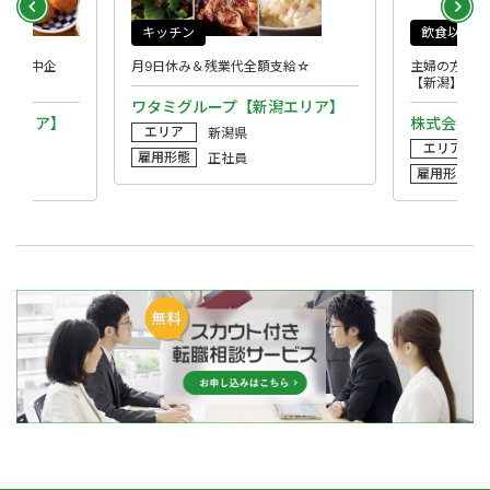
キッチン
飲食以外
◎成長中企
月9日休み＆残業代全額支給☆
主婦の方歓迎
【新潟】
ワタミグループ【新潟エリア】
潟エリア】
株式会社 
エリア
新潟県
エリア
雇用形態
正社員
雇用形態