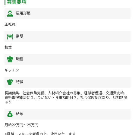
募集要項
雇用形態
正社員
業態
和食
職種
キッチン
特徴
長期募集、社会保険完備、人材紹介会社の募集、経験者優遇、交通費支給、
資格取得補助有り、まかない・食事補助付き、社会保険制度あり、社割制度
あり
給与
月給22万円～25万円
※経験・スキルを考慮の上、決定いたします