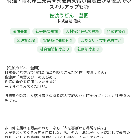
待遇・福利厚生充実★交通費支給◇自然豊かな佐渡で◇
スキルアップも◎
佐渡うどん 蒼囲
株式会社 僖成
長期募集
社会保険完備
人材紹介会社の募集
経験者優遇
交通費支給
資格取得補助有り
まかない・食事補助付き
社会保険制度あり
社割制度あり
【佐渡うどん 蒼囲】
自然豊かな佐渡で獲れた海草を練りこんだ名物「佐渡うどん」
佐渡産「南蛮えび」のえびめし
佐渡の魚介を使用したかき揚げ
一度食べてみてください。
旧農家を改装した落ち着きのある店内で旅のひと時を過ごすことが出来るお
店です。
非日常を届ける最高のおもてなし「人を喜ばせる場所を成す」
人が集まってくるお店を目指しながら、その土地に根付くお店として最高の
おもてなしでお客様に感動を与える仕事をしてみませんか？