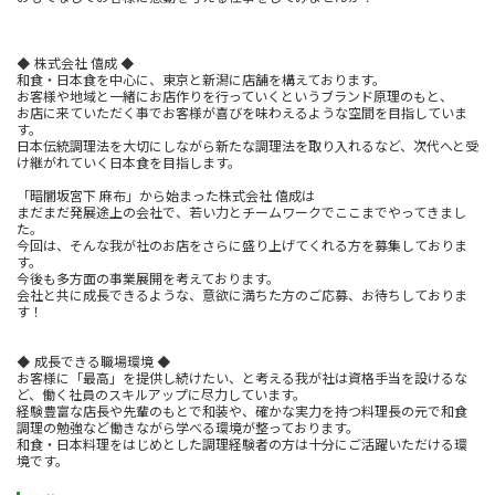
◆ 株式会社 僖成 ◆
和食・日本食を中心に、東京と新潟に店舗を構えております。
お客様や地域と一緒にお店作りを行っていくというブランド原理のもと、
お店に来ていただく事でお客様が喜びを味わえるような空間を目指していま
す。
日本伝統調理法を大切にしながら新たな調理法を取り入れるなど、次代へと受
け継がれていく日本食を目指します。
「暗闇坂宮下 麻布」から始まった株式会社 僖成は
まだまだ発展途上の会社で、若い力とチームワークでここまでやってきまし
た。
今回は、そんな我が社のお店をさらに盛り上げてくれる方を募集しておりま
す。
今後も多方面の事業展開を考えております。
会社と共に成長できるような、意欲に満ちた方のご応募、お待ちしておりま
す！
◆ 成長できる職場環境 ◆
お客様に「最高」を提供し続けたい、と考える我が社は資格手当を設けるな
ど、働く社員のスキルアップに尽力しています。
経験豊富な店長や先輩のもとで和装や、確かな実力を持つ料理長の元で和食
調理の勉強など働きながら学べる環境が整っております。
和食・日本料理をはじめとした調理経験者の方は十分にご活躍いただける環
境です。