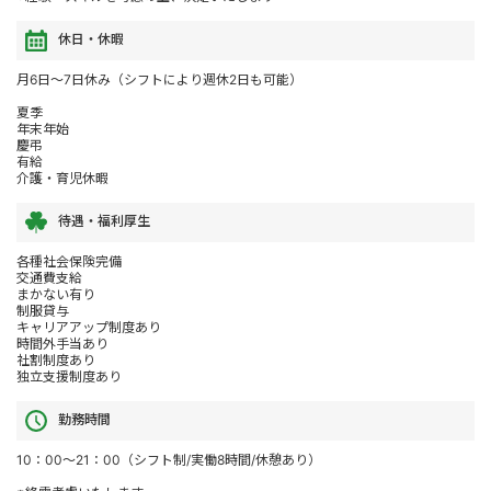
休日・休暇
月6日～7日休み（シフトにより週休2日も可能）
夏季
年末年始
慶弔
有給
介護・育児休暇
待遇・福利厚生
各種社会保険完備
交通費支給
まかない有り
制服貸与
キャリアアップ制度あり
時間外手当あり
社割制度あり
独立支援制度あり
勤務時間
10：00～21：00（シフト制/実働8時間/休憩あり）