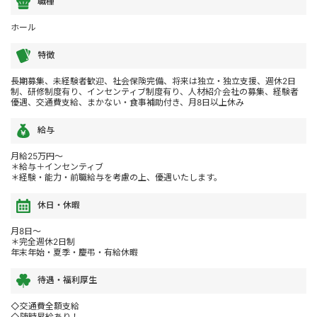
職種
ホール
特徴
長期募集、未経験者歓迎、社会保険完備、将来は独立・独立支援、週休2日
制、研修制度有り、インセンティブ制度有り、人材紹介会社の募集、経験者
優遇、交通費支給、まかない・食事補助付き、月8日以上休み
給与
月給25万円～
＊給与＋インセンティブ
＊経験・能力・前職給与を考慮の上、優遇いたします。
休日・休暇
月8日～
＊完全週休2日制
年末年始・夏季・慶弔・有給休暇
待遇・福利厚生
◇交通費全額支給
◇随時昇給あり！