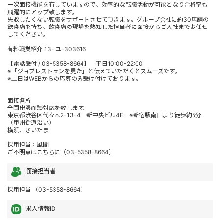
一次面接機能を有していますので、効率的な転職活動が可能となり合格率も
飛躍的にアップ致します。
失敗したくない転職をサポートさせて頂きます。グループ会社に約30店舗の
飲食店を持ち、飲食店の現場を熟知した担当者に面接からご入社までお任せ
してください。
有料職業紹介 13- ユ-303616
【電話受付 / 03-5358-8664】 平日10:00-22:00
※「ジョブレストランを見た」と伝えていただくとスムーズです。
※土日はWEBからの応募のみ受け付けております。
面接各所
全国出張面談対応を致します。
東京都渋谷区代々木2-13-4 新中央ビル4F ※新宿駅南口より徒歩約5分
（甲州街道沿い）
横浜、さいたま
採用担当：風間
ご不明点はこちらに（03-5358-8664）
面接担当者
採用担当 （03-5358-8664）
求人情報ID