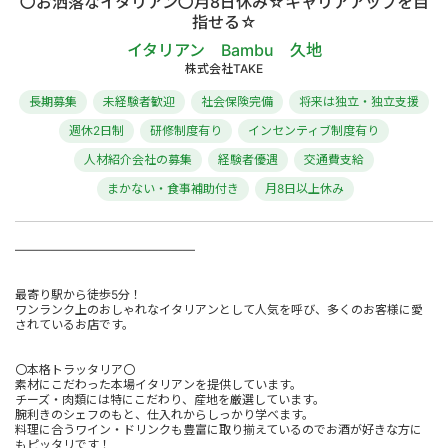
〇お洒落なイタリアン〇月8日休み☆キャリアアップを目
指せる☆
イタリアン Bambu 久地
株式会社TAKE
長期募集
未経験者歓迎
社会保険完備
将来は独立・独立支援
週休2日制
研修制度有り
インセンティブ制度有り
人材紹介会社の募集
経験者優遇
交通費支給
まかない・食事補助付き
月8日以上休み
―――――――――――――――
最寄り駅から徒歩5分！
ワンランク上のおしゃれなイタリアンとして人気を呼び、多くのお客様に愛
されているお店です。
〇本格トラッタリア〇
素材にこだわった本場イタリアンを提供しています。
チーズ・肉類には特にこだわり、産地を厳選しています。
腕利きのシェフのもと、仕入れからしっかり学べます。
料理に合うワイン・ドリンクも豊富に取り揃えているのでお酒が好きな方に
もピッタリです！