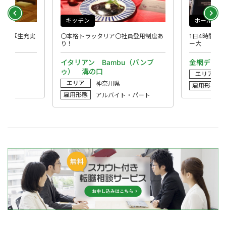
キッチン
ホール
福利厚生充実
〇本格トラッタリア〇社員登用制度あ
1日4時間か
り！
ー大
イタリアン Bambu（バンブ
金網デスマ
ゥ） 溝の口
エリア
エリア
神奈川県
雇用形態
雇用形態
アルバイト・パート