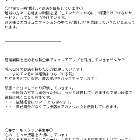
〇地域で一番“優しい”お店を目指しています〇
地域の方々に心地よい時間を過ごしていただくために、料理だけではないサ
ービス、もてなしを心掛けています。
お客様とのコミュニケーションの中でも“優しさ”を意識していきたいと思って
います。
―――――――――――――――
店舗展開を進める成長企業でキャリアアップを目指していきませんか？
将来自分のお店を持ちたい方歓迎しています！
――求めているのは経験よりも「やる気」
独立を考えている方、夢の実現をバックアップします！
頑張った分はしっかり評価していきます。
――未経験の方でも頑張った分はしっかり評価していきますので早い段階で
役職に就くことも可能です。
・・・店舗経営について1から学べます。
・・・自己資金がなくても出店までのノウハウを伝授していきます。
〇●ホールスタッフ募集●〇
心のこもった接客を大切にしています！
明るくお客様とコミュニケーションをとりながらお店を盛り上げていってく