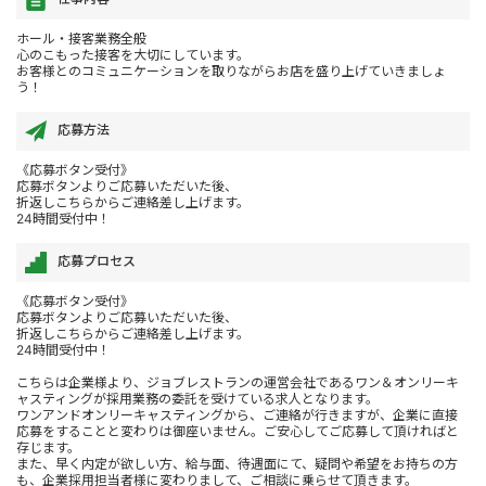
ホール・接客業務全般
心のこもった接客を大切にしています。
お客様とのコミュニケーションを取りながらお店を盛り上げていきましょ
う！
応募方法
《応募ボタン受付》
応募ボタンよりご応募いただいた後、
折返しこちらからご連絡差し上げます。
24時間受付中！
応募プロセス
《応募ボタン受付》
応募ボタンよりご応募いただいた後、
折返しこちらからご連絡差し上げます。
24時間受付中！
こちらは企業様より、ジョブレストランの運営会社であるワン＆オンリーキ
ャスティングが採用業務の委託を受けている求人となります。
ワンアンドオンリーキャスティングから、ご連絡が行きますが、企業に直接
応募をすることと変わりは御座いません。ご安心してご応募して頂ければと
存じます。
また、早く内定が欲しい方、給与面、待遇面にて、疑問や希望をお持ちの方
も、企業採用担当者様に変わりまして、ご相談に乗らせて頂きます。