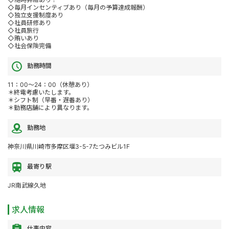
◇毎月インセンティブあり（毎月の予算達成報酬）
◇独立支援制度あり
◇社員研修あり
◇社員旅行
◇賄いあり
◇社会保険完備
勤務時間
11：00～24：00（休憩あり）
＊終電考慮いたします。
＊シフト制（早番・遅番あり）
＊勤務店舗により異なります。
勤務地
神奈川県川崎市多摩区堰3-5-7たつみビル1F
最寄り駅
JR南武線久地
求人情報
仕事内容