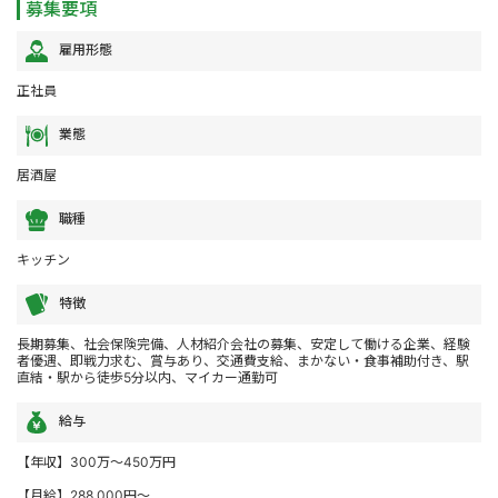
募集要項
雇用形態
正社員
業態
居酒屋
職種
キッチン
特徴
長期募集、社会保険完備、人材紹介会社の募集、安定して働ける企業、経験
者優遇、即戦力求む、賞与あり、交通費支給、まかない・食事補助付き、駅
直結・駅から徒歩5分以内、マイカー通勤可
給与
【年収】300万～450万円
【月給】288,000円～