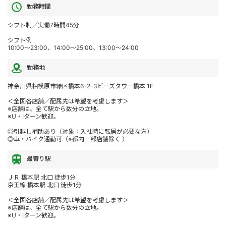
勤務時間
シフト制／実働7時間45分
シフト例
10:00～23:00、14:00～25:00、13:00～24:00
勤務地
神奈川県相模原市緑区橋本6-2-3ビーズタワー橋本 1F
＜全国各店舗／配属先は希望を考慮します＞
※店舗は、全て駅から数分の立地。
※U・Iターン歓迎。
◎引越し補助あり（対象：入社時に転居が必要な方）
◎車・バイク通勤可（※都内一部店舗除く ）
最寄り駅
ＪＲ 橋本駅 北口 徒歩1分
京王線 橋本駅 北口 徒歩1分
＜全国各店舗／配属先は希望を考慮します＞
※店舗は、全て駅から数分の立地。
※U・Iターン歓迎。