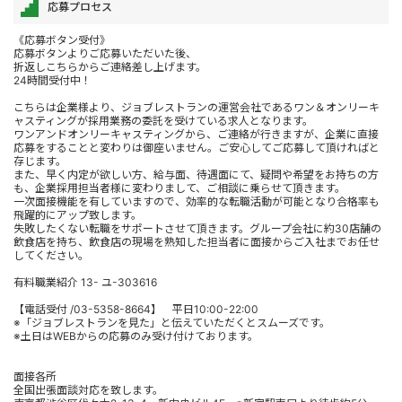
応募プロセス
《応募ボタン受付》
応募ボタンよりご応募いただいた後、
折返しこちらからご連絡差し上げます。
24時間受付中！
こちらは企業様より、ジョブレストランの運営会社であるワン＆オンリーキ
ャスティングが採用業務の委託を受けている求人となります。
ワンアンドオンリーキャスティングから、ご連絡が行きますが、企業に直接
応募をすることと変わりは御座いません。ご安心してご応募して頂ければと
存じます。
また、早く内定が欲しい方、給与面、待遇面にて、疑問や希望をお持ちの方
も、企業採用担当者様に変わりまして、ご相談に乗らせて頂きます。
一次面接機能を有していますので、効率的な転職活動が可能となり合格率も
飛躍的にアップ致します。
失敗したくない転職をサポートさせて頂きます。グループ会社に約30店舗の
飲食店を持ち、飲食店の現場を熟知した担当者に面接からご入社までお任せ
してください。
有料職業紹介 13- ユ-303616
【電話受付 /03-5358-8664】 平日10:00-22:00
※「ジョブレストランを見た」と伝えていただくとスムーズです。
※土日はWEBからの応募のみ受け付けております。
面接各所
全国出張面談対応を致します。