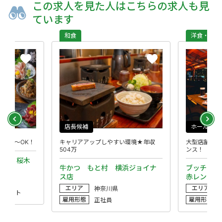
この求人を
見た人は
こちらの求人も
見
ています
和食
洋食・西洋
店長候補
ホール
週2日～OK！
キャリアアップしやすい環境★年収
大型店舗！フ
504万
ンス！
カク）桜木
牛かつ もと村 横浜ジョイナ
ブッチャー
ス店
赤レンガ 
エリア
エリア
神奈川県
・パート
雇用形態
雇用形態
正社員