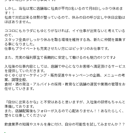
しかし、当社は常に店舗毎に社員が平均3名いるので月8日しっかり休めま
す！！
社員で対応出来る体勢が整っているので、休みの日の呼び出しや休日出勤は
ほぼありません。
ココロにもカラダにもゆとりがなければ、イイ仕事が出来ないと考えている
ので、
スタッフ全員がしっかり休みを取る環境を維持する為、新たに仲間を募集す
る事になりました。
仕事もプライベートも充実させたい方にはピッタリのお仕事です。
また、充実の福利厚生で長期的に安定して働けるのも魅力の1つです♪
入社後の仕事内容としては、店舗で中心となりお客様へ満足頂けるサービス
を提供していただきます。
ゆくゆくはマーケティング・販売促進やキャンペーンの企画、メニューの考
案、調理全般、
食材・酒の発注・アルバイトの採用・教育など店舗の運営や業務の管理をお
任せしていきます。
『自分に出来るかな』と不安はあると思いますが、入社後の研修もちゃんと
準備しております。
また、店舗配属後もフォローが入るので心配ありません！！あなたらしく、
堂々と仕事してください♪
飲食業界の知識やスキルを身に付け、自分の可能性を試してみませんか？？