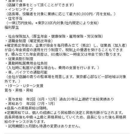
・食事手当
（店舗で食事をとって頂くことができます）
・インセンティブ
（店長等、役職者を対象に業績に応じて最大80,000円／月を支給。）
・住宅手当
（一律2万円支給。※東京23区内対象/社内規定により支給）
福利厚生
・社会保険加入（厚生年金・健康保険・雇用保険・労災保険）
・退職金制度（確定拠出年金）
※確定拠出年金は、企業が掛金を毎月積み立て（拠出）し、従業員（加入者）
が自ら年金資産の運用を行う制度で、税制上の優遇を受けることもできま
す。積み立てた年金資産は、60歳以降に一時金又は年金で受け取ります。
・従業員割引制度
・異動時転居費用会社負担
（入社時に転居が必要な場合も、費用の支援を行います。）
・車、バイクでの通勤可能
（会社が店舗の寄りの駐車場を用意します。東京都心部など一部地域は対象
外です。）
・Iターン・Uターン支援
賞与・昇格・昇給
・賞与支給 年2回（6月・12月）過去20年以上連続で支給実績あり
・昇給あり 年2回（7月・1月）
※店長への昇格昇給は随時。
※定期昇給では、個人の成績により昇給額の決定と昇格判断がなされます。
店長昇格後も中級→上級と昇格昇給していくため、店長になった後も昇格昇
給のチャンスがあります。
・試用期間3ヵ月間も待遇の変更はありません。