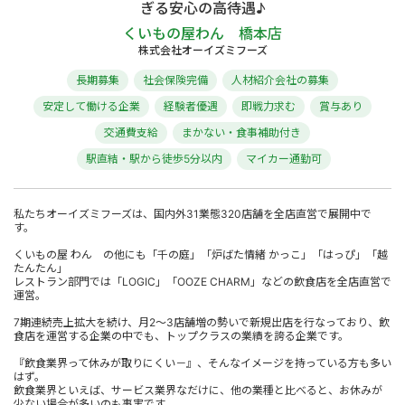
ぎる安心の高待遇♪
くいもの屋わん 橋本店
株式会社オーイズミフーズ
長期募集
社会保険完備
人材紹介会社の募集
安定して働ける企業
経験者優遇
即戦力求む
賞与あり
交通費支給
まかない・食事補助付き
駅直結・駅から徒歩5分以内
マイカー通勤可
私たちオーイズミフーズは、国内外31業態320店舗を全店直営で展開中で
す。
くいもの屋 わん の他にも「千の庭」「炉ばた情緒 かっこ」「はっぴ」「越
たんたん」
レストラン部門では「LOGIC」「OOZE CHARM」などの飲食店を全店直営で
運営。
7期連続売上拡大を続け、月2～3店舗増の勢いで新規出店を行なっており、飲
食店を運営する企業の中でも、トップクラスの業績を誇る企業です。
『飲食業界って休みが取りにくい－』、そんなイメージを持っている方も多い
はず。
飲食業界といえば、サービス業界なだけに、他の業種と比べると、お休みが
少ない場合が多いのも事実です。