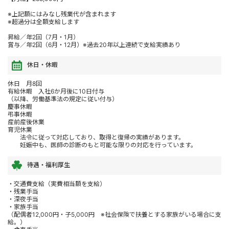
※上記額にはみなし残業代が含まれます
※超過分は全額支給します
昇給／年2回（7月・1月）
賞与／年2回（6月・12月）※過去20年以上連続で支給実績あり
休日・休暇
休日 月8回
有給休暇 入社6か月後に10日付与
（以降、労働基準法の規定に従い付与）
慶事休暇
弔事休暇
産前産後休業
育児休業
法令に従って対応しており、取得と復帰の実績があります。
妊娠中も、医師の診断のもと可能な限りの対応を行っています。
待遇・福利厚生
・交通費支給（実費相当額を支給）
・残業手当
・深夜手当
・家族手当
（配偶者12,000円・子5,000円 ※社会保険で扶養とする家族がいる場合に支
給。）