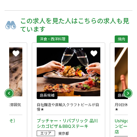
この求人を
見た人は
こちらの求人も
見
ています
洋食・西洋料理
焼肉
店長候補
店長候補
ックな雰囲気
自社醸造や直輸入クラフトビールが自
月9日休み★
慢★
★
え うそ）
ブッチャー・リパブリック 品川
Ushigor
シカゴピザ＆BBQステーキ
ンビーナ）
店
エリア
東京都