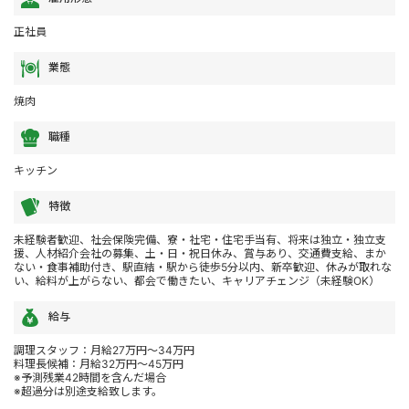
正社員
業態
焼肉
職種
キッチン
特徴
未経験者歓迎、社会保険完備、寮・社宅・住宅手当有、将来は独立・独立支
援、人材紹介会社の募集、土・日・祝日休み、賞与あり、交通費支給、まか
ない・食事補助付き、駅直結・駅から徒歩5分以内、新卒歓迎、休みが取れな
い、給料が上がらない、都会で働きたい、キャリアチェンジ（未経験OK）
給与
調理スタッフ：月給27万円～34万円
料理長候補：月給32万円～45万円
※予測残業42時間を含んだ場合
※超過分は別途支給致します。