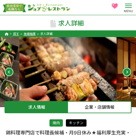
MENU
求人詳細
探す
検索結果
求人詳細
求人情報
企業・店舗情報
焼肉
キッチン
鶏料理専門店で料理長候補・月9日休み★福利厚生充実・