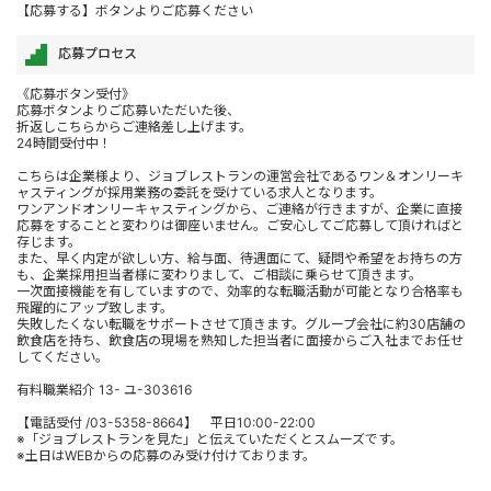
【応募する】ボタンよりご応募ください
応募プロセス
《応募ボタン受付》
応募ボタンよりご応募いただいた後、
折返しこちらからご連絡差し上げます。
24時間受付中！
こちらは企業様より、ジョブレストランの運営会社であるワン＆オンリーキ
ャスティングが採用業務の委託を受けている求人となります。
ワンアンドオンリーキャスティングから、ご連絡が行きますが、企業に直接
応募をすることと変わりは御座いません。ご安心してご応募して頂ければと
存じます。
また、早く内定が欲しい方、給与面、待遇面にて、疑問や希望をお持ちの方
も、企業採用担当者様に変わりまして、ご相談に乗らせて頂きます。
一次面接機能を有していますので、効率的な転職活動が可能となり合格率も
飛躍的にアップ致します。
失敗したくない転職をサポートさせて頂きます。グループ会社に約30店舗の
飲食店を持ち、飲食店の現場を熟知した担当者に面接からご入社までお任せ
してください。
有料職業紹介 13- ユ-303616
【電話受付 /03-5358-8664】 平日10:00-22:00
※「ジョブレストランを見た」と伝えていただくとスムーズです。
※土日はWEBからの応募のみ受け付けております。