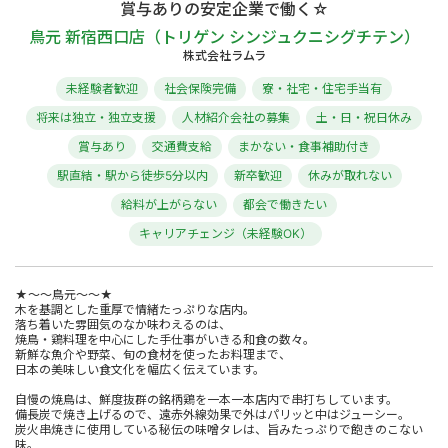
賞与ありの安定企業で働く☆
鳥元 新宿西口店（トリゲン シンジュクニシグチテン）
株式会社ラムラ
未経験者歓迎
社会保険完備
寮・社宅・住宅手当有
将来は独立・独立支援
人材紹介会社の募集
土・日・祝日休み
賞与あり
交通費支給
まかない・食事補助付き
駅直結・駅から徒歩5分以内
新卒歓迎
休みが取れない
給料が上がらない
都会で働きたい
キャリアチェンジ（未経験OK）
★～～鳥元～～★
木を基調とした重厚で情緒たっぷりな店内。
落ち着いた雰囲気のなか味わえるのは、
焼鳥・鶏料理を中心にした手仕事がいきる和食の数々。
新鮮な魚介や野菜、旬の食材を使ったお料理まで、
日本の美味しい食文化を幅広く伝えています。
自慢の焼鳥は、鮮度抜群の銘柄鶏を一本一本店内で串打ちしています。
備長炭で焼き上げるので、遠赤外線効果で外はパリッと中はジューシー。
炭火串焼きに使用している秘伝の味噌タレは、旨みたっぷりで飽きのこない
味。