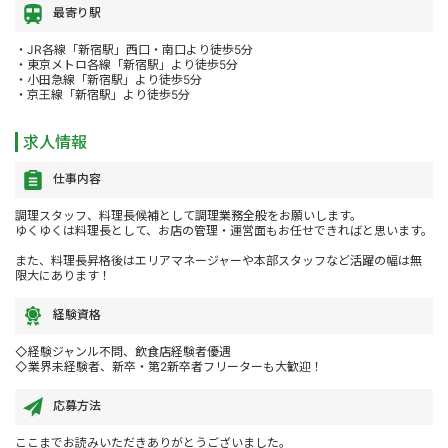
最寄り駅
・JR各線「新宿駅」西口・南口より徒歩5分
・東京メトロ各線「新宿駅」より徒歩5分
・小田急線「新宿駅」より徒歩5分
・京王線「新宿駅」より徒歩5分
求人情報
仕事内容
調理スタッフ、料理長候補として調理業務全般をお願いします。
ゆくゆくは料理長として、お店の管理・運営面もお任せできればと思います。
また、料理長昇格後はエリアマネージャーや本部スタッフなど活躍の幅は無
限大にあります！
経験資格
◇経験ジャンル不問、飲食店経験者優遇
◇業界未経験者、新卒・第2新卒者フリーターも大歓迎！
応募方法
ここまでお読みいただきありがとうございました。