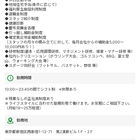
◆地域住宅手当(条件に応じて）
◆福利厚生施設利用制度
◆退職金制度
◆スタッフ紹介制度
◆健康診断
◆慶弔見舞金各種
◆引っ越し補助金制度
◆確定拠出年金補助制度
（スタッフの月々の積み立てに対して、毎月会社からの補助金5,000～
10,000円あり！）
◆研修制度(基本・応用調理研修、マネジメント研修、接客・マナー研修 等）
◆社内レクリエーション（ボウリング大会、ゴルフコンペ、BBQ、富士登
山、ウォーキング大会 等）
◆スポーツ同好会（フットサル、バスケット、野球 等）
勤務時間
10:00～23:45の間でシフト制 ※休憩あり
☆残業なしの正社員制度あり
☆ライフスタイルに合わせた勤務形態で働けます。お気軽にご相談下さい。
（月給19～25万程度）
勤務地
東京都新宿区西新宿1-12-71 第2清新ビル 1Ｆ・2Ｆ