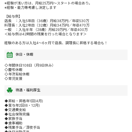
※経験が浅い方は、月給25万円～スタートの場合あり。
※経験・能力等考慮し決定します
【給与例】
店長 ：入社5年目（36歳）月給38万円／年収530万
料理長：入社2年目（32歳）月給34万円／年収470万
一般 ：入社半年 （28歳）月給29万円／年収400万
＜給与例は42時間の残業を行った場合となります＞
経験のある方は入社4～6ヶ月で店長、調理長に昇格する場合も！
休日・休暇
◇年間休日108日（月9日休み）
◇慶弔休暇
◇年次有給休暇
◇育児支援
待遇・福利厚生
◆昇給・昇格年1回(4月)
◆賞与年2回(6・12月)
◆交通費支給
◆社会保険完備
◆家族手当
◆食事補助
◆残業手当／深夜手当
◆休日出勤手当