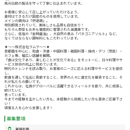
鳥元伝統の製法を守って丁寧に仕込まれています。
お客様に安心して召し上がっていただけるよう、
食材はできるだけ国産のものを使用しています。
メインの鶏肉は『伊達鶏』。
特別飼育されていて、美味しさも品質も自信あり！
もちろん野菜もお米も徹底的に管理された減農薬です。
さらに、低塩の『金時醤油』、大自然の恵み『パタゴニアソルト』など、
なくてはならない調味料にもこだわっています。
★～～株式会社ラムラ～～★
首都圏を中心に、和食・洋食・中国料理・韓国料理・焼肉・デリ（惣菜）・
カフェ等、幅広い店舗を展開。
『食は文化であり、楽しむことが文化である』をモットーに、日々料理やサ
ービス技術の向上に努めています。
時代のトレンドを読み取り、お客様のニーズに応える料理やサービスを提供
し、
飲食を通して社会に貢献すること、世界の人々に食文化を継承すること、そ
れが私たちの願いです。
これからは、社員がグローバルに活躍できるフィールドを創り、共に成長し
続けたいと
思っています。
今までの経験を生かしたい方も、未経験から挑戦したい方も是非ご応募下さ
い！
頑張る人を心から支援します！
募集要項
雇用形態