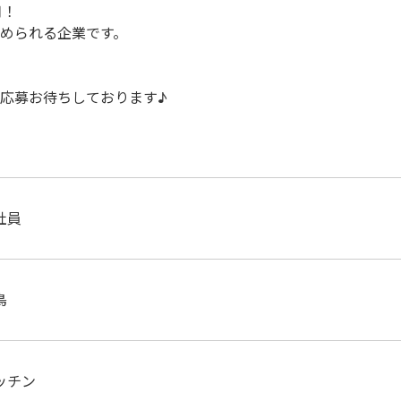
月！
められる企業です。
応募お待ちしております♪
社員
鳥
ッチン