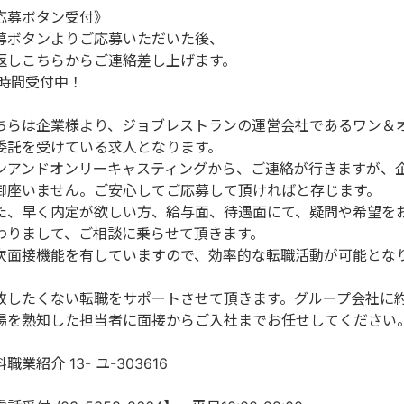
応募ボタン受付》
募ボタンよりご応募いただいた後、
返しこちらからご連絡差し上げます。
4時間受付中！
ちらは企業様より、ジョブレストランの運営会社であるワン＆
委託を受けている求人となります。
ンアンドオンリーキャスティングから、ご連絡が行きますが、
御座いません。ご安心してご応募して頂ければと存じます。
た、早く内定が欲しい方、給与面、待遇面にて、疑問や希望を
わりまして、ご相談に乗らせて頂きます。
次面接機能を有していますので、効率的な転職活動が可能とな
。
敗したくない転職をサポートさせて頂きます。グループ会社に約
場を熟知した担当者に面接からご入社までお任せしてください
職業紹介 13- ユ-303616