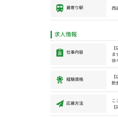
最寄り駅
西
求人情報
【
仕事内容
ま
徐
【
経験資格
飲
こ
応募方法
【