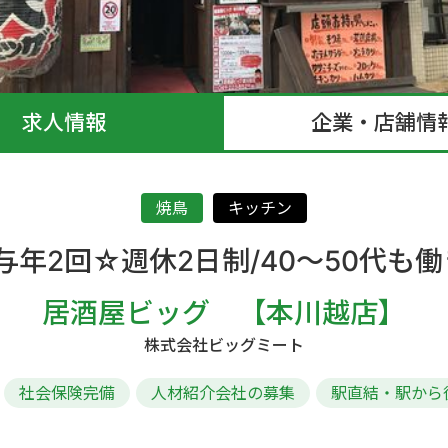
求人情報
企業・店舗情
焼鳥
キッチン
与年2回☆週休2日制/40～50代も
居酒屋ビッグ 【本川越店】
株式会社ビッグミート
社会保険完備
人材紹介会社の募集
駅直結・駅から