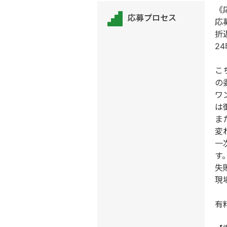
《
応募プロセス
応
折
2
こ
の
ワ
は
ま
変
一
す
失
現
有料