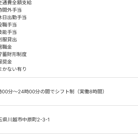
交通費全額支給
時間外手当
休日出勤手当
役職手当
技能手当
制服貸出
退職金
貯蓄財形制度
報奨金
まかない有り
1時00分～24時00分の間でシフト制（実働8時間）
玉県川越市中原町2-3-1