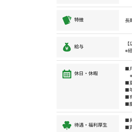
特徴
長
【
給与
※
■
休日・休暇
※
■
■
■
■
■
待遇・福利厚生
■