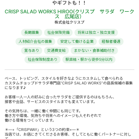
やギフトも！！
CRISP SALAD WORKS HIROO(クリスプ サラダ ワーク
ス 広尾店）
株式会社クリスプ
長期募集
社会保険完備
将来は独立・独立支援
人材紹介会社の募集
安定して働ける企業
経験者優遇
賞与あり
交通費支給
まかない・食事補助付き
社会保険制度あり
駅直結・駅から徒歩5分以内
ベース、トッピング、スタイルを好きなようにカスタムして食べられる
カスタムチョップドサラダ専門店“CRISP SALAD WORKS”の店長候補の募集
になります♪
お客様一人一人の好みに合ったサラダをご提供するのはもちろん、
接客や会話、サービスのスタイルまでも変えています。
その気持ちは、一緒に働く仲間にも同じです。
働き方や環境、気持ちや将来へのイメージも人それぞれで
働ける環境をつくっています。
＊―+「CRISPWAY」という3つの約束+―＊
当店では、お店にきてくださるお客様、そしてともに働くパートナーに対し
て、