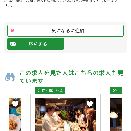
J0033464（お問い合わせの際にこちらのIDでお伝え頂くとスムーズで
す。）
気になるに追加
応募する
この求人を
見た人は
こちらの求人も
見
ています
洋食・西洋料理
ダイニング