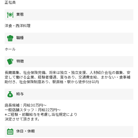
正社員
業態
洋食・西洋料理
職種
ホール
特徴
長期募集、社会保険完備、将来は独立・独立支援、人材紹介会社の募集、安
定して働ける企業、経験者優遇、賞与あり、交通費支給、まかない・食事補
助付き、社会保険制度あり、駅直結・駅から徒歩5分以内
給与
店長候補：月給30万円～
一般店舗スタッフ：月給22万円～
※ご経験・前職給与を考慮し当社規定により
決定させて頂きます。
休日・休暇