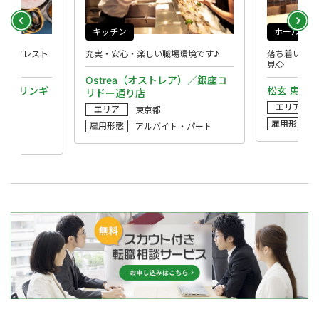
キッチン
ホール
フードレスト
充実・安心・楽しい職場環境です♪
落ち着いたお
見◇
Ostrea（オストレア）／銀座コ
iba（チリンギ
松玄 恵比
リドー通り店
エリア
エリア
東京都
雇用形態
雇用形態
アルバイト・パート