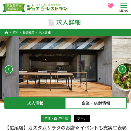
MENU
求人詳細
探す
検索結果
求人詳細
求人情報
企業・店舗情報
洋食・西洋料理
ホール
【広尾店】カスタムサラダのお店☆イベントも充実◎表彰