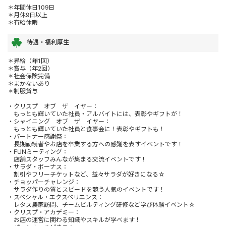
＊年間休日109日
＊月休9日以上
＊有給休暇
待遇・福利厚生
＊昇給（年1回）
＊賞与（年2回）
＊社会保険完備
＊まかないあり
＊制服貸与
・クリスプ オブ ザ イヤー：
もっとも輝いていた社員・アルバイトには、表彰やギフトが！
・シャイニング オブ ザ イヤー：
もっとも輝いていた社員と食事会に！表彰やギフトも！
・パートナー感謝祭：
長期勤続者やお店を卒業する方への感謝を表すイベントです！
・FUNミーティング：
店舗スタッフみんなが集まる交流イベントです！
・サラダ・ボーナス：
割引やフリーチケットなど、益々サラダが好きになる☆
・チョッパーチャレンジ：
サラダ作りの質とスピードを競う人気のイベントです！
・スペシャル・エクスペリエンス：
レタス農家訪問、チームビルティング研修など学び体験イベント☆
・クリスプ・アカデミー：
お店の運営に関わる知識やスキルが学べます！