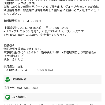
飛躍的にアップ致します。
失敗したくない転職をサポートさせて頂きます。グループ会社に約30店舗の
飲食店を持ち、飲食店の現場を熟知した担当者に面接からご入社までお任せ
してください。
有料職業紹介 13- ユ-303616
【電話受付 / 03-5358-8664】 平日10:00-22:00
※「ジョブレストランを見た」と伝えていただくとスムーズです。
※土日はWEBからの応募のみ受け付けております。
面接各所
全国出張面談対応を致します。
東京都渋谷区代々木2-13-4 新中央ビル4F ※新宿駅南口より徒歩約5分
（甲州街道沿い）
横浜、さいたま
採用担当：風間
ご不明点はこちらに（03-5358-8664）
面接担当者
採用担当 （03-5358-8664）
求人情報ID