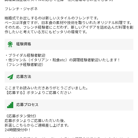
フレンチ・ジャポネ
結婚式でお出しするのは新しいスタイルのフレンチです。
ベースは洋食ですが、日本食の素材や技術を取りいれたオリジナル料理です。
そのため、フレンチ経験者にこだわず、新しいアイデアを詰め込んだ料理を創
作したいと考えている方にもピッタリの環境です。
経験資格
・ブライダル経験者歓迎
・他ジャンル（イタリアン・和食etc）の調理経験者歓迎いたします！
（フレンチ経験者歓迎）
応募方法
ここまでお読みいただきありがとうございました。
【応募する】ボタンよりご応募ください
応募プロセス
《応募ボタン受付》
応募ボタンよりご応募いただいた後、
折返しこちらからご連絡差し上げます。
24時間受付中！