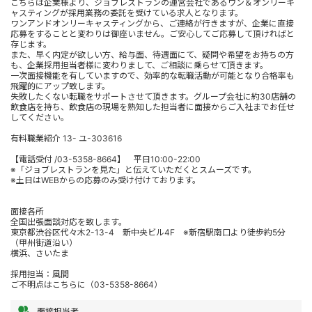
こちらは企業様より、ジョブレストランの運営会社であるワン＆オンリーキ
ャスティングが採用業務の委託を受けている求人となります。
ワンアンドオンリーキャスティングから、ご連絡が行きますが、企業に直接
応募をすることと変わりは御座いません。ご安心してご応募して頂ければと
存じます。
また、早く内定が欲しい方、給与面、待遇面にて、疑問や希望をお持ちの方
も、企業採用担当者様に変わりまして、ご相談に乗らせて頂きます。
一次面接機能を有していますので、効率的な転職活動が可能となり合格率も
飛躍的にアップ致します。
失敗したくない転職をサポートさせて頂きます。グループ会社に約30店舗の
飲食店を持ち、飲食店の現場を熟知した担当者に面接からご入社までお任せ
してください。
有料職業紹介 13- ユ-303616
【電話受付 /03-5358-8664】 平日10:00-22:00
※「ジョブレストランを見た」と伝えていただくとスムーズです。
※土日はWEBからの応募のみ受け付けております。
面接各所
全国出張面談対応を致します。
東京都渋谷区代々木2-13-4 新中央ビル4F ※新宿駅南口より徒歩約5分
（甲州街道沿い）
横浜、さいたま
採用担当：風間
ご不明点はこちらに（03-5358-8664）
面接担当者