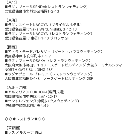
【東北】
■ラグナヴェールSENDAI(レストランウェディング)
宮城県仙台市宮城野区榴岡1-2-13
【東海】
■ラグナスイートNAGOYA（ブライダルホテル）
愛知県名古屋市Naka Ward, Nishiki, 3-12-13
■ラグナヴェールNAGOYA（レストランウェディング）
愛知県名古屋市 東桜1-1-10 ブロッサ 2F
【関西】
■ア・ラ・モードパレ＆ザ・リゾート（ハウスウェディング）
兵庫県神戸市 向洋町中7-1-7
■ラグナヴェールOSAKA （レストランウェディング）
大阪府大阪市梅田3-1-3ノースゲートビルディング 大阪ターミナルシティ
NORTH GATE BUILDING 28F
■ラグナヴェール プレミア（レストランウェディング）
大阪市北区梅田3-1-3 ノースゲートビルディング 28F
【九州・沖縄】
■アルマリアン FUKUOKA(専門式場)
福岡県福岡市中央区今泉1-22-17
■セントレジェンダ 沖縄(ハウスウェディング)
沖縄県中頭郡北谷町美浜49
◇◇◆レストラン◆◇◇
【首都圏】
■レス アルカーナ 青山