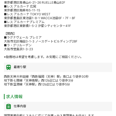
東京都港区南青山4-21-26 RUELLE青山B2F
■レス アルカーナ 広尾
東京都港区南麻布5-11-15
■レス アルカーナ TOKYO WEST
東京都豊島区東池袋1-8-1 WACCA池袋6F・7F・8F
■レス アルカーナプレミアム
東京都港区東新橋1-5-2 汐留シティセンター41F
【関西】
■ラグナヴェール プレミア
大阪市北区梅田3-1-3 ノースゲートビルディング28F
■ラ・グリルーデン
大阪市堂島浜1-3-23
※勤務地は希望を考慮します。お気軽にご相談ください。
最寄り駅
西鉄天神大牟田線「西鉄福岡（天神）駅」南口より徒歩30秒
地下鉄七隈線「天神南駅」西12b出口より徒歩3分
地下鉄空港線「天神駅」西12b出口より徒歩5分
求人情報
仕事内容
調理業務全般とスキルに応じて在庫・仕入管理等もお任せします。