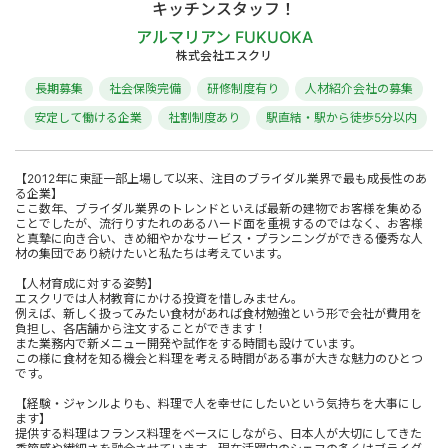
キッチンスタッフ！
アルマリアン FUKUOKA
株式会社エスクリ
長期募集
社会保険完備
研修制度有り
人材紹介会社の募集
安定して働ける企業
社割制度あり
駅直結・駅から徒歩5分以内
【2012年に東証一部上場して以来、注目のブライダル業界で最も成長性のあ
る企業】
ここ数年、ブライダル業界のトレンドといえば最新の建物でお客様を集める
ことでしたが、流行りすたれのあるハード面を重視するのではなく、お客様
と真摯に向き合い、きめ細やかなサービス・プランニングができる優秀な人
材の集団であり続けたいと私たちは考えています。
【人材育成に対する姿勢】
エスクリでは人材教育にかける投資を惜しみません。
例えば、新しく扱ってみたい食材があれば食材勉強という形で会社が費用を
負担し、各店舗から注文することができます！
また業務内で新メニュー開発や試作をする時間も設けています。
この様に食材を知る機会と料理を考える時間がある事が大きな魅力のひとつ
です。
【経験・ジャンルよりも、料理で人を幸せにしたいという気持ちを大事にし
ます】
提供する料理はフランス料理をベースにしながら、日本人が大切にしてきた