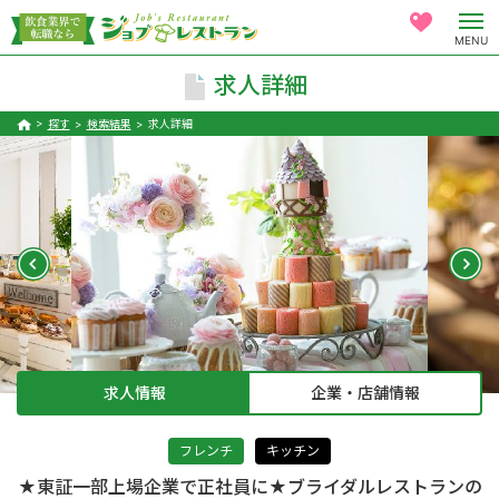
MENU
求人詳細
探す
検索結果
求人詳細
求人情報
企業・店舗情報
フレンチ
キッチン
★東証一部上場企業で正社員に★ブライダルレストランの