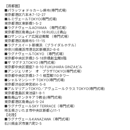
【首都圏】
■パラッツォ ドゥカーレ麻布(専門式場)
東京都港区六本木7-12-27
■ルミヴェールTOKYO(専門式場)
東京都港区東新橋1-5-2
■ラグナヴェールAOYAMA （専門式場）
東京都港区南青山4-21-16 RUELLE青山
■ロザンジュイア広尾迎賓館 （専門式場）
東京都港区南麻布5-11-15
■ラグナスイート新横浜 （ブライダルホテル）
神奈川県横浜市港北区新横浜2-6-6
■ラグナヴェールTOKYO （専門式場）
東京都中央区京橋2-5-18京橋創生館8階
■ザ マグナスTOKYO (専門式場）
東京都中央区銀座7-8-10 FUKUHARA GINZAビル
■アンジェリオン オ プラザTOKYO(専門式場）
東京都中央区京橋3-7-1 相互館110タワー
■シャルマンシーナ TOKYO(専門式場)
東京都渋谷区神宮前4-5-6
■アルマリアンTOKYO／アヴュニールクラス TOKYO(専門式場)
東京都豊島区東池袋1-8-1
■南青山サンタキアラ教会(専門式場)
東京都港区南青山5-5-24
■ラグナヴェールSKY TERRACE（専門式場）
埼玉県さいたま市中央区新都心11-1
【北陸】
■ラグナヴェールKANAZAWA（専門式場）
石川県金沢市兼六町2-5