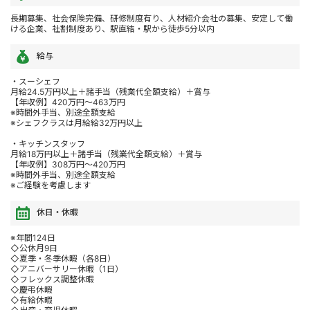
長期募集、社会保険完備、研修制度有り、人材紹介会社の募集、安定して働
ける企業、社割制度あり、駅直結・駅から徒歩5分以内
給与
・スーシェフ
月給24.5万円以上＋諸手当（残業代全額支給）＋賞与
【年収例】420万円～463万円
※時間外手当、別途全額支給
※シェフクラスは月給給32万円以上
・キッチンスタッフ
月給18万円以上＋諸手当（残業代全額支給）＋賞与
【年収例】308万円～420万円
※時間外手当、別途全額支給
※ご経験を考慮します
休日・休暇
※年間124日
◇公休月9日
◇夏季・冬季休暇（各8日）
◇アニバーサリー休暇（1日）
◇フレックス調整休暇
◇慶弔休暇
◇有給休暇