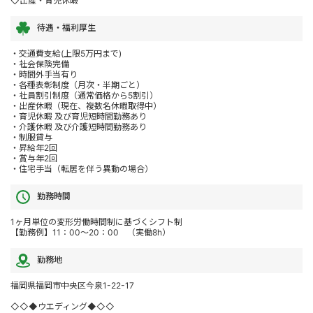
◇出産・育児休暇
待遇・福利厚生
・交通費支給(上限5万円まで)
・社会保険完備
・時間外手当有り
・各種表彰制度（月次・半期ごと）
・社員割引制度（通常価格から5割引）
・出産休暇（現在、複数名休暇取得中）
・育児休暇 及び育児短時間勤務あり
・介護休暇 及び介護短時間勤務あり
・制服貸与
・昇給年2回
・賞与年2回
・住宅手当（転居を伴う異動の場合）
勤務時間
1ヶ月単位の変形労働時間制に基づくシフト制
【勤務例】11：00～20：00 （実働8h）
勤務地
福岡県福岡市中央区今泉1-22-17
◇◇◆ウエディング◆◇◇