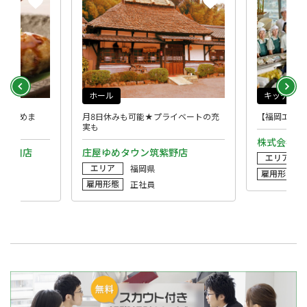
ホール
キッチン
かり休めま
月8日休みも可能★プライベートの充
【福岡エリア
実も
株式会社L
橋西口店
庄屋ゆめタウン筑紫野店
エリア
エリア
福岡県
雇用形態
雇用形態
正社員