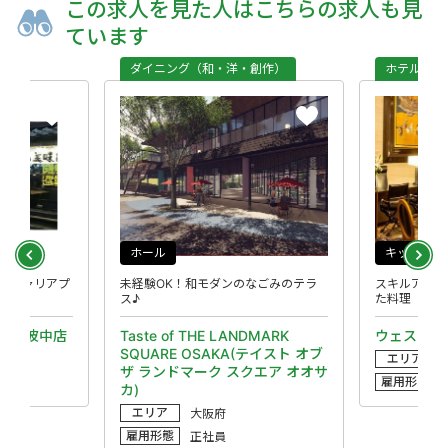
この求人を
見た人は
こちらの求人も
見
ています
ダイニング（和・洋・創作）
ホテル
ホール
キッチン
るキャリアプ
未経験OK！和モダンのなごみのテラ
スキルアップ
ス♪
た料理
n 難波中店
Taste of THE LANDMARK
ウェスティ
SQUARE OSAKA(テイスト オブ
エリア
ザ ランドマーク スクエア オオサ
雇用形態
カ)
エリア
大阪府
雇用形態
正社員