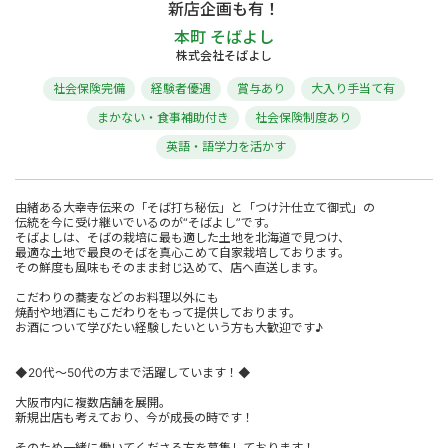
新店企画も有！
本町 そばよし
株式会社そばよし
社会保険完備
経験者優遇
賞与あり
大入り手当て有
まかない・食事補助付き
社会保険制度あり
英語・語学力を活かす
由緒ある大幸寺伝来の「そば打ち秘伝」と「つけ汁仕立て御式」の
伝統を今に受け継いでいるのが“そばよし”です。
そばよしは、そばの栽培に最も適した土地を北海道で見つけ、
最適な土地で最良のそばを真心こめて自家栽培しております。
その鮮度も風味もそのまま封じ込めて、店へ直送します。
こだわりの蕎麦などのお料理以外にも
焼酎や地酒にもこだわりをもって提供しております。
お酒について学びたい経験したいという方も大歓迎です♪
◆20代～50代の方まで活躍しています！◆
大阪市内に複数店舗を展開。
新規出店も考えており、今が成長の時です！
そのため一緒に働いてくださる方を募集しております！