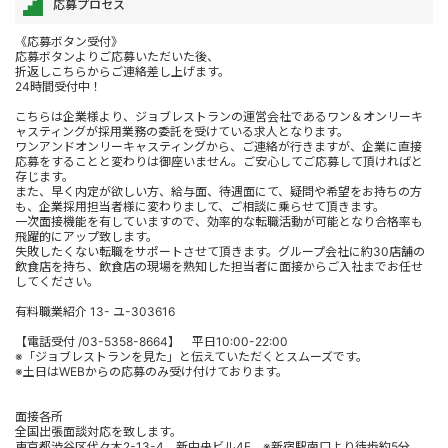
応募プロセス
《応募ボタン受付》
応募ボタンよりご応募いただいた後、
折返しこちらからご連絡差し上げます。
24時間受付中！
こちらは企業様より、ジョブレストランの運営会社であるワン＆オンリーキ
ャスティングが採用業務の委託を受けている求人となります。
ワンアンドオンリーキャスティングから、ご連絡が行きますが、企業に直接
応募をすることと変わりは御座いません。ご安心してご応募して頂ければと
存じます。
また、早く内定が欲しい方、給与面、待遇面にて、疑問や希望をお持ちの方
も、企業採用担当者様に変わりまして、ご相談に乗らせて頂きます。
一次面接機能を有していますので、効率的な転職活動が可能となり合格率も
飛躍的にアップ致します。
失敗したくない転職をサポートさせて頂きます。グループ会社に約30店舗の
飲食店を持ち、飲食店の現場を熟知した担当者に面接からご入社までお任せ
してください。
有料職業紹介 13- ユ-303616
【電話受付 /03-5358-8664】 平日10:00-22:00
※「ジョブレストランを見た」と伝えていただくとスムーズです。
※土日はWEBからの応募のみ受け付けております。
面接各所
全国出張面談対応を致します。
東京都渋谷区代々木2-13-4 新中央ビル4F ※新宿駅南口より徒歩約5分