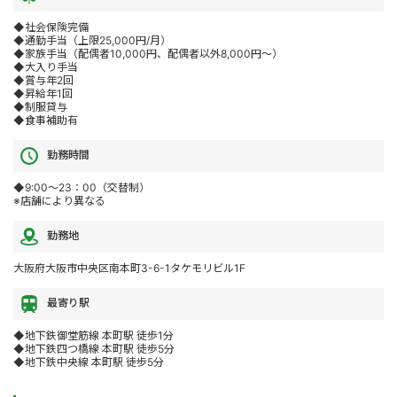
◆社会保険完備
◆通勤手当（上限25,000円/月）
◆家族手当（配偶者10,000円、配偶者以外8,000円～）
◆大入り手当
◆賞与年2回
◆昇給年1回
◆制服貸与
◆食事補助有
勤務時間
◆9:00～23：00（交替制）
※店舗により異なる
勤務地
大阪府大阪市中央区南本町3-6-1タケモリビル1F
最寄り駅
◆地下鉄御堂筋線 本町駅 徒歩1分
◆地下鉄四つ橋線 本町駅 徒歩5分
◆地下鉄中央線 本町駅 徒歩5分