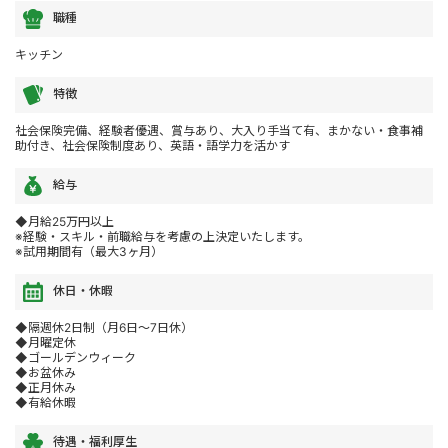
職種
キッチン
特徴
社会保険完備、経験者優遇、賞与あり、大入り手当て有、まかない・食事補
助付き、社会保険制度あり、英語・語学力を活かす
給与
◆月給25万円以上
※経験・スキル・前職給与を考慮の上決定いたします。
※試用期間有（最大3ヶ月）
休日・休暇
◆隔週休2日制（月6日～7日休）
◆月曜定休
◆ゴールデンウィーク
◆お盆休み
◆正月休み
◆有給休暇
待遇・福利厚生