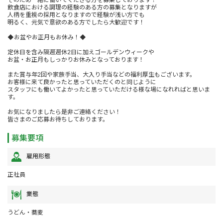
飲食店における調理の経験のある方の募集となりますが
人柄を重視の採用となりますので経験が浅い方でも
明るく、元気で意欲のある方でしたら大歓迎です！
◆お盆やお正月もお休み！◆
定休日を含み隔週週休2日に加えゴールデンウィークや
お盆・お正月もしっかりお休みとなっております！
また賞与年2回や家族手当、大入り手当などの福利厚生もございます。
お客様に来て良かったと思っていただくのと同じように
スタッフにも働いてよかったと思っていただける様な場になれればと思いま
す。
お気になりましたら是非ご連絡ください！
皆さまのご応募お待ちしております。
募集要項
雇用形態
正社員
業態
うどん・蕎麦