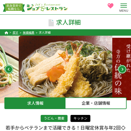
MENU
求人詳細
探す
検索結果
求人詳細
求人情報
企業・店舗情報
うどん・蕎麦
キッチン
若手からベテランまで活躍できる！日曜定休賞与年2回◇