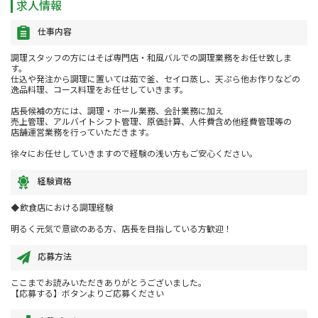
求人情報
仕事内容
調理スタッフの方にはそば専門店・和風バルでの調理業務をお任せ致しま
す。
仕込や発注から調理に置いては茹で釜、セイロ蒸し、天ぷら他お作りなどの
逸品料理、コース料理をお任せしていきます。
店長候補の方には、調理・ホール業務、会計業務に加え
売上管理、アルバイトシフト管理、原価計算、人件費含め他経費管理等の
店舗運営業務を行っていただきます。
徐々にお任せしていきますので経験の浅い方もご安心ください。
経験資格
◆飲食店における調理経験
明るく元気で意欲のある方、店長を目指している方歓迎！
応募方法
ここまでお読みいただきありがとうございました。
【応募する】ボタンよりご応募ください