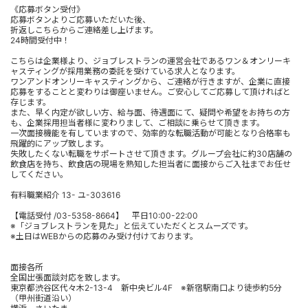
《応募ボタン受付》
応募ボタンよりご応募いただいた後、
折返しこちらからご連絡差し上げます。
24時間受付中！
こちらは企業様より、ジョブレストランの運営会社であるワン＆オンリーキ
ャスティングが採用業務の委託を受けている求人となります。
ワンアンドオンリーキャスティングから、ご連絡が行きますが、企業に直接
応募をすることと変わりは御座いません。ご安心してご応募して頂ければと
存じます。
また、早く内定が欲しい方、給与面、待遇面にて、疑問や希望をお持ちの方
も、企業採用担当者様に変わりまして、ご相談に乗らせて頂きます。
一次面接機能を有していますので、効率的な転職活動が可能となり合格率も
飛躍的にアップ致します。
失敗したくない転職をサポートさせて頂きます。グループ会社に約30店舗の
飲食店を持ち、飲食店の現場を熟知した担当者に面接からご入社までお任せ
してください。
有料職業紹介 13- ユ-303616
【電話受付 /03-5358-8664】 平日10:00-22:00
※「ジョブレストランを見た」と伝えていただくとスムーズです。
※土日はWEBからの応募のみ受け付けております。
面接各所
全国出張面談対応を致します。
東京都渋谷区代々木2-13-4 新中央ビル4F ※新宿駅南口より徒歩約5分
（甲州街道沿い）