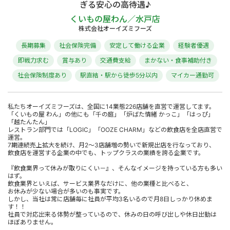
ぎる安心の高待遇♪
くいもの屋わん／水戸店
株式会社オーイズミフーズ
長期募集
社会保険完備
安定して働ける企業
経験者優遇
即戦力求む
賞与あり
交通費支給
まかない・食事補助付き
社会保険制度あり
駅直結・駅から徒歩5分以内
マイカー通勤可
私たちオーイズミフーズは、全国に14業態226店舗を直営で運営してます。
「くいもの屋 わん」の他にも「千の庭」「炉ばた情緒 かっこ」「はっぴ」
「越たんたん」
レストラン部門では「LOGIC」「OOZE CHARM」などの飲食店を全店直営で
運営。
7期連続売上拡大を続け、月2～3店舗増の勢いで新規出店を行なっており、
飲食店を運営する企業の中でも、トップクラスの業績を誇る企業です。
『飲食業界って休みが取りにくい－』、そんなイメージを持っている方も多い
はず。
飲食業界といえば、サービス業界なだけに、他の業種と比べると、
お休みが少ない場合が多いのも事実です。
しかし、当社は常に店舗毎に社員が平均3名いるので月8日しっかり休めま
す！！
社員で対応出来る体勢が整っているので、休みの日の呼び出しや休日出勤は
ほぼありません。