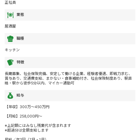
正社員
業態
居酒屋
職種
キッチン
特徴
長期募集、社会保険完備、安定して働ける企業、経験者優遇、即戦力求む、
賞与あり、交通費支給、まかない・食事補助付き、社会保険制度あり、駅直
結・駅から徒歩5分以内、マイカー通勤可
給与
【年収】300万～450万円
【月給】258,000円～
※上記額にはみなし残業代が含まれます
※超過分は全額支給します
昇給／年2回（7月・1月）