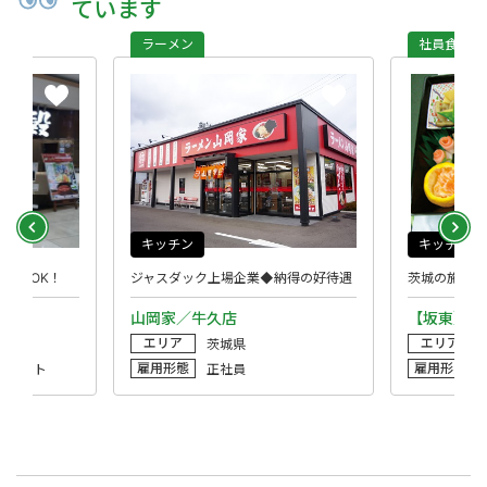
ています
ラーメン
社員食堂・
キッチン
キッチン
2日～OK！
ジャスダック上場企業◆納得の好待遇
茨城の施設で
山岡家／牛久店
【坂東】特
エリア
エリア
茨城県
雇用形態
雇用形態
・パート
正社員