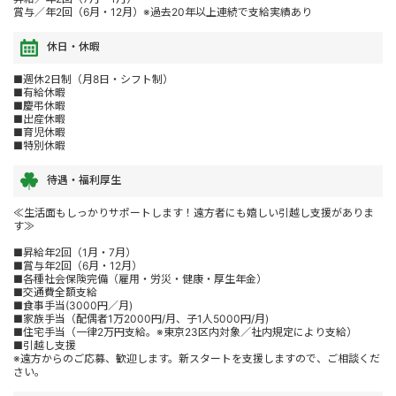
賞与／年2回（6月・12月）※過去20年以上連続で支給実績あり
休日・休暇
■週休2日制（月8日・シフト制）
■有給休暇
■慶弔休暇
■出産休暇
■育児休暇
■特別休暇
待遇・福利厚生
≪生活面もしっかりサポートします！遠方者にも嬉しい引越し支援がありま
す≫
■昇給年2回（1月・7月）
■賞与年2回（6月・12月）
■各種社会保険完備（雇用・労災・健康・厚生年金）
■交通費全額支給
■食事手当(3000円／月)
■家族手当（配偶者1万2000円/月、子1人5000円/月)
■住宅手当（一律2万円支給。※東京23区内対象／社内規定により支給）
■引越し支援
※遠方からのご応募、歓迎します。新スタートを支援しますので、ご相談くだ
さい。