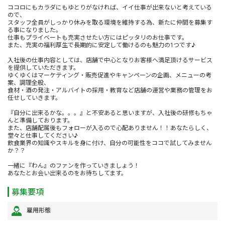
ココロにもカラダにもゆとりがなければ、イイ仕事が出来ないと考えている
ので、
スタッフ全員がしっかり休みを取る環境を維持する為、新たに仲間を募集す
る事になりました。
仕事もプライベートも充実させたい方にはピッタリのお仕事です。
また、充実の福利厚生で長期的に安定して働けるのも魅力の1つです♪
入社後の仕事内容としては、店舗で中心となりお客様へ満足頂けるサービス
を提供していただきます。
ゆくゆくはマーケティング・販売促進やキャンペーンの企画、メニューの考
案、調理全般、
食材・酒の発注・アルバイトの採用・教育など店舗の運営や業務の管理をお
任せしていきます。
『自分に出来るかな。。。』と不安あると思いますが、入社後の研修もちゃ
んと準備しております。
また、店舗配属後もフォローが入るので心配ありません！！あなたらしく、
堂々と仕事してください♪
飲食業界の知識やスキルを身に付け、自分の可能性をココで試してみません
か？？
一緒に『わん』のファンを作っていきましょう！
あなたとお会い出来るのをお待ちしてます。
募集要項
雇用形態