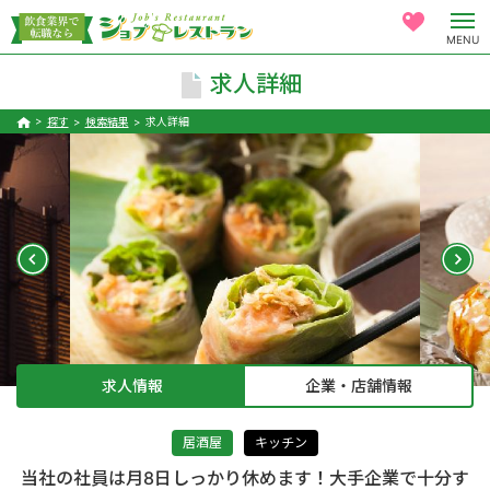
MENU
求人詳細
探す
検索結果
求人詳細
求人情報
企業・店舗情報
居酒屋
キッチン
当社の社員は月8日しっかり休めます！大手企業で十分す