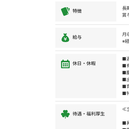
長
特徴
賞
月
給与
※
■
休日・休暇
■
■
■
■
■
≪
待遇・福利厚生
■