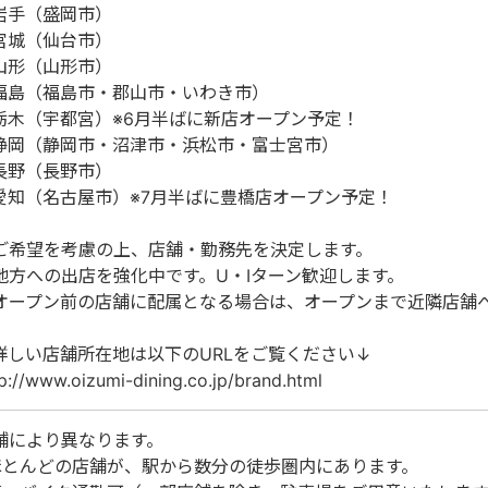
岩手（盛岡市）
宮城（仙台市）
山形（山形市）
福島（福島市・郡山市・いわき市）
栃木（宇都宮）※6月半ばに新店オープン予定！
静岡（静岡市・沼津市・浜松市・富士宮市）
長野（長野市）
愛知（名古屋市）※7月半ばに豊橋店オープン予定！
ご希望を考慮の上、店舗・勤務先を決定します。
地方への出店を強化中です。U・Iターン歓迎します。
オープン前の店舗に配属となる場合は、オープンまで近隣店舗
詳しい店舗所在地は以下のURLをご覧ください↓
p://www.oizumi-dining.co.jp/brand.html
舗により異なります。
ほとんどの店舗が、駅から数分の徒歩圏内にあります。