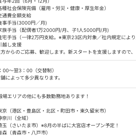
賞与年2回（6月・12月）
各種社会保険完備（雇用・労災・健康・厚生年金）
交通費全額支給
食事手当(3000円／月)
家族手当（配偶者1万2000円/月、子1人5000円/月)
住宅手当（一律2万円支給。※東京23区内対象／社内規定によ
引越し支援
遠方からのご応募、歓迎します。新スタートを支援しますので
6：00～翌3：00（交替制）
店舗によって多少異なります。
殿場エリアの他にも多数勤務地あります！
東京（港区・豊島区・北区・町田市・東久留米市）
神奈川（全域）
埼玉（さいたま市）※8月の半ばに大宮店オープン予定！
青森（青森市・八戸市）