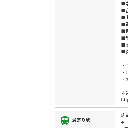
■
■
■
■
■
■
■
■
・
・
・
↓
htt
店
最寄り駅
※